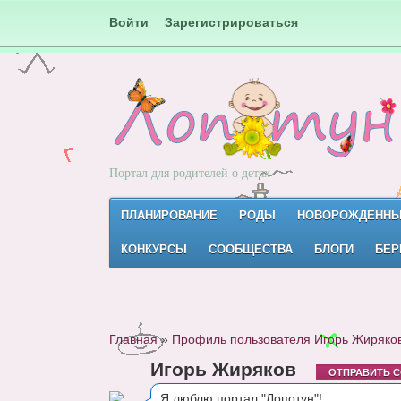
Войти
Зарегистрироваться
Портал для родителей о детях
ПЛАНИРОВАНИЕ
РОДЫ
НОВОРОЖДЕНН
КОНКУРСЫ
СООБЩЕСТВА
БЛОГИ
БЕР
Главная
»
Профиль пользователя Игорь Жиряко
Игорь Жиряков
ОТПРАВИТЬ 
Я люблю портал "Лопотун"!