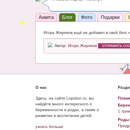
Анкета
Блог
Фото
Подарки
Игорь Жиряков ещё не добавил в свой блог 
Автор:
Игорь Жиряков
ОТПРАВИТЬ СО
О нас
Разд
Здесь, на сайте Lopotun.ru, вы
Плани
найдёте много интересного о
Берем
беременности и родах, а также о
1 три
развитии и воспитании детей.
Роды
Предр
узнать больше