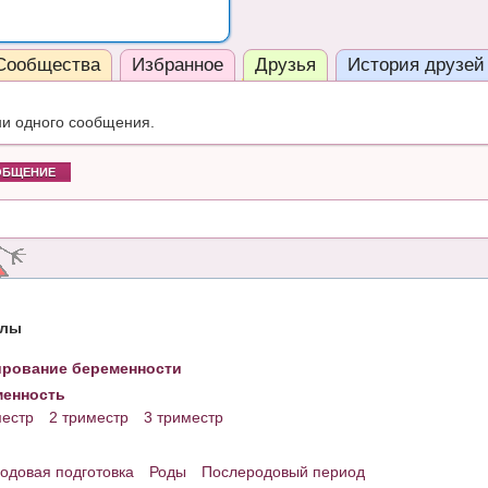
Сообщества
Избранное
Друзья
История друзей
ни одного сообщения.
ОБЩЕНИЕ
елы
рование беременности
енность
местр
2 триместр
3 триместр
одовая подготовка
Роды
Послеродовый период