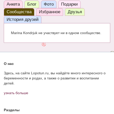
Анкета
Блог
Фото
Подарки
ЧАТ
Сообщества
Избранное
Друзья
КНИГИ
История друзей
Рекомендовано
Marina Kondrjuk не участвует ни в одном сообществе.
Сказки
ПСИХОЛОГИЯ
ЗДОРОВЬЕ
О нас
МОДА И КРАСОТА
Здесь, на сайте Lopotun.ru, вы найдёте много интересного о
КОНКУРСЫ
беременности и родах, а также о развитии и воспитании
детей.
СООБЩЕСТВА
узнать больше
БЛОГИ
БЕРЕМЕННОСТЬ
Разделы
Календарь беременности