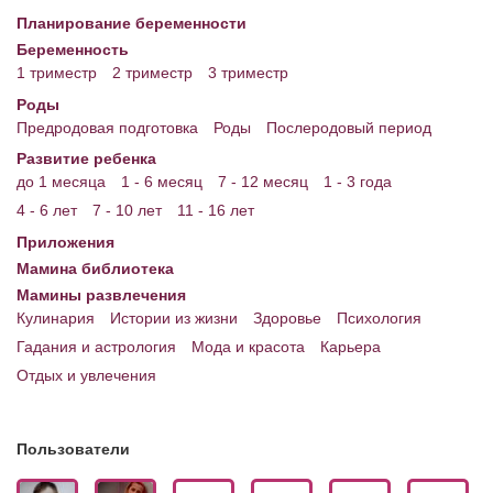
Планирование беременности
Энциклопедия
Беременность
1 триместр
2 триместр
3 триместр
МАМИНА БИБЛИОТЕКА
Роды
Имена. Святцы
Предродовая подготовка
Роды
Послеродовый период
Развитие ребенка
Энциклопедия беременных
до 1 месяца
1 - 6 месяц
7 - 12 месяц
1 - 3 года
Мамина энциклопедия
4 - 6 лет
7 - 10 лет
11 - 16 лет
Приложения
СЕРВИСЫ И ПРИЛОЖЕНИЯ
Мамина библиотека
Сервис. Оценка роста и веса ребенка
Мамины развлечения
Кулинария
Истории из жизни
Здоровье
Психология
Приложения для Android
Гадания и астрология
Мода и красота
Карьера
Отдых и увлечения
Полезные ссылки
Опросы
Пользователи
НОВОСТИ ЛОПОТУНА