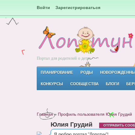
Войти
Зарегистрироваться
Портал для родителей о детях
ПЛАНИРОВАНИЕ
РОДЫ
НОВОРОЖДЕНН
КОНКУРСЫ
СООБЩЕСТВА
БЛОГИ
БЕР
Главная
»
Профиль пользователя Юлия Грудий
Юлия Грудий
ОТПРАВИТЬ СОО
Я люблю портал "Лопотун"!