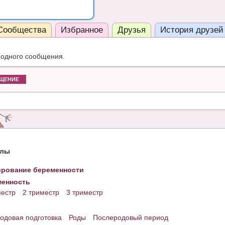
Сообщества
Избранное
Друзья
История друзей
 одного сообщения.
ЩЕНИЕ
елы
рование беременности
енность
местр
2 триместр
3 триместр
одовая подготовка
Роды
Послеродовый период