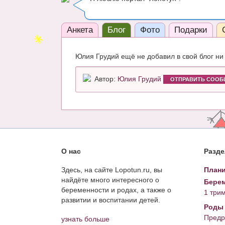
Анкета
Блог
Фото
Подарки
Юлия Грудий ещё не добавил в свой блог ни
Автор:
Юлия Грудий
ОТПРАВИТЬ СООБ
О нас
Разд
Здесь, на сайте Lopotun.ru, вы
Плани
найдёте много интересного о
Берем
беременности и родах, а также о
1 три
развитии и воспитании детей.
Роды
Предр
узнать больше