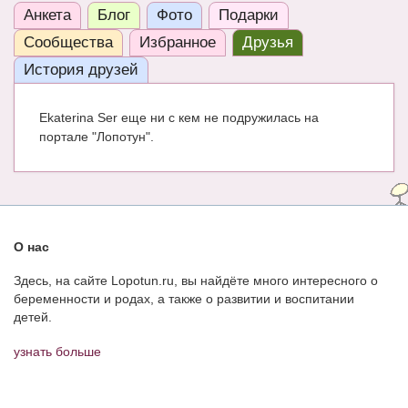
Анкета
Блог
Фото
Подарки
ЧАТ
Сообщества
Избранное
Друзья
КНИГИ
История друзей
Рекомендовано
Ekaterina Ser еще ни с кем не подружилась на
Сказки
портале "Лопотун".
ПСИХОЛОГИЯ
ЗДОРОВЬЕ
МОДА И КРАСОТА
О нас
КОНКУРСЫ
Здесь, на сайте Lopotun.ru, вы найдёте много интересного о
беременности и родах, а также о развитии и воспитании
СООБЩЕСТВА
детей.
БЛОГИ
узнать больше
БЕРЕМЕННОСТЬ
Календарь беременности