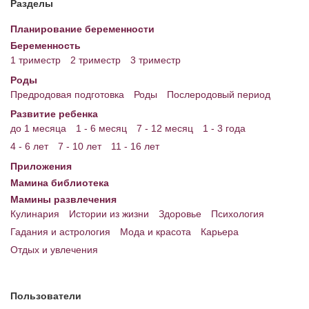
Разделы
Энциклопедия
Планирование беременности
Беременность
МАМИНА БИБЛИОТЕКА
1 триместр
2 триместр
3 триместр
Имена. Святцы
Роды
Предродовая подготовка
Роды
Послеродовый период
Энциклопедия беременных
Развитие ребенка
до 1 месяца
1 - 6 месяц
7 - 12 месяц
1 - 3 года
Мамина энциклопедия
4 - 6 лет
7 - 10 лет
11 - 16 лет
СЕРВИСЫ И ПРИЛОЖЕНИЯ
Приложения
Мамина библиотека
Сервис. Оценка роста и веса ребенка
Мамины развлечения
Приложения для Android
Кулинария
Истории из жизни
Здоровье
Психология
Гадания и астрология
Мода и красота
Карьера
Полезные ссылки
Отдых и увлечения
Опросы
НОВОСТИ ЛОПОТУНА
Пользователи