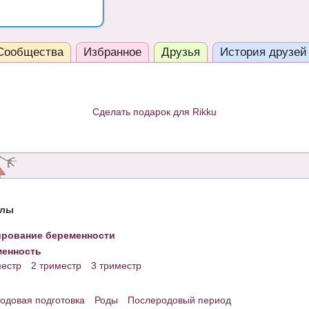
Сообщества
Избранное
Друзья
История друзей
Сделать подарок для Rikku
елы
рование беременности
енность
местр
2 триместр
3 триместр
одовая подготовка
Роды
Послеродовый период