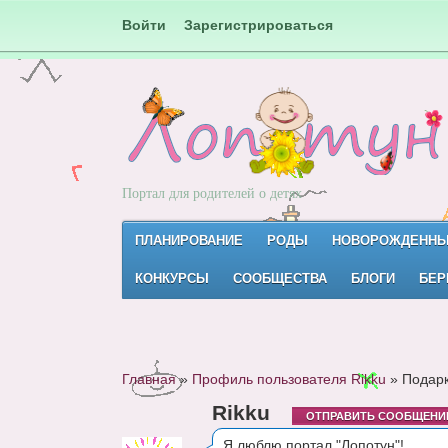
Войти
Зарегистрироваться
Портал для родителей о детях
ПЛАНИРОВАНИЕ
РОДЫ
НОВОРОЖДЕНН
КОНКУРСЫ
СООБЩЕСТВА
БЛОГИ
БЕР
Главная
»
Профиль пользователя Rikku
»
Подарк
Rikku
ОТПРАВИТЬ СООБЩЕНИ
Я люблю портал "Лопотун"!