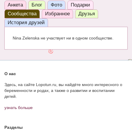
Анкета
Блог
Фото
Подарки
ЧАТ
Сообщества
Избранное
Друзья
КНИГИ
История друзей
Рекомендовано
Nina Zelenska не участвует ни в одном сообществе.
Сказки
ПСИХОЛОГИЯ
ЗДОРОВЬЕ
О нас
МОДА И КРАСОТА
Здесь, на сайте Lopotun.ru, вы найдёте много интересного о
КОНКУРСЫ
беременности и родах, а также о развитии и воспитании
детей.
СООБЩЕСТВА
узнать больше
БЛОГИ
БЕРЕМЕННОСТЬ
Разделы
Календарь беременности