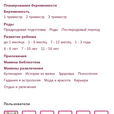
Планирование беременности
Энциклопедия
Беременность
1 триместр
2 триместр
3 триместр
МАМИНА БИБЛИОТЕКА
Роды
Имена. Святцы
Предродовая подготовка
Роды
Послеродовый период
Развитие ребенка
Энциклопедия беременных
до 1 месяца
1 - 6 месяц
7 - 12 месяц
1 - 3 года
Мамина энциклопедия
4 - 6 лет
7 - 10 лет
11 - 16 лет
Приложения
СЕРВИСЫ И ПРИЛОЖЕНИЯ
Мамина библиотека
Сервис. Оценка роста и веса ребенка
Мамины развлечения
Кулинария
Истории из жизни
Здоровье
Психология
Приложения для Android
Гадания и астрология
Мода и красота
Карьера
Отдых и увлечения
Полезные ссылки
Опросы
Пользователи
НОВОСТИ ЛОПОТУНА