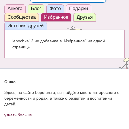
ЧАТ
Анкета
Блог
Фото
Подарки
Сообщества
Избранное
Друзья
КНИГИ
История друзей
Рекомендовано
Сказки
lenochka12 не добавила в "Избранное" ни одной
страницы.
ПСИХОЛОГИЯ
ЗДОРОВЬЕ
МОДА И КРАСОТА
О нас
КОНКУРСЫ
Здесь, на сайте Lopotun.ru, вы найдёте много интересного о
СООБЩЕСТВА
беременности и родах, а также о развитии и воспитании
детей.
БЛОГИ
узнать больше
БЕРЕМЕННОСТЬ
Календарь беременности