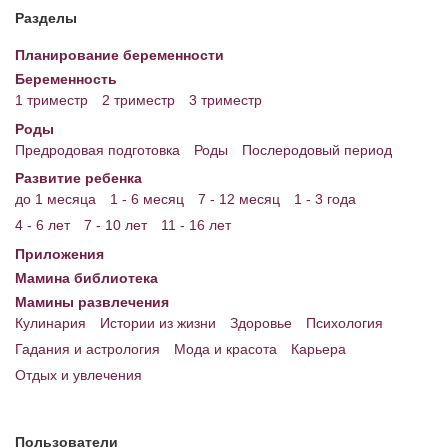
Разделы
Энциклопедия
Планирование беременности
МАМИНА БИБЛИОТЕКА
Беременность
1 триместр
2 триместр
3 триместр
Имена. Святцы
Роды
Предродовая подготовка
Роды
Послеродовый период
Энциклопедия беременных
Развитие ребенка
Мамина энциклопедия
до 1 месяца
1 - 6 месяц
7 - 12 месяц
1 - 3 года
4 - 6 лет
7 - 10 лет
11 - 16 лет
СЕРВИСЫ И ПРИЛОЖЕНИЯ
Приложения
Сервис. Оценка роста и веса ребенка
Мамина библиотека
Мамины развлечения
Приложения для Android
Кулинария
Истории из жизни
Здоровье
Психология
Полезные ссылки
Гадания и астрология
Мода и красота
Карьера
Отдых и увлечения
Опросы
НОВОСТИ ЛОПОТУНА
Пользователи