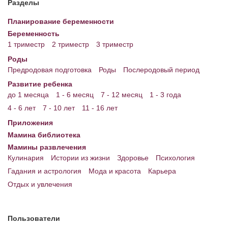
Разделы
Энциклопедия
Планирование беременности
Беременность
МАМИНА БИБЛИОТЕКА
1 триместр
2 триместр
3 триместр
Имена. Святцы
Роды
Предродовая подготовка
Роды
Послеродовый период
Энциклопедия беременных
Развитие ребенка
до 1 месяца
1 - 6 месяц
7 - 12 месяц
1 - 3 года
Мамина энциклопедия
4 - 6 лет
7 - 10 лет
11 - 16 лет
СЕРВИСЫ И ПРИЛОЖЕНИЯ
Приложения
Мамина библиотека
Сервис. Оценка роста и веса ребенка
Мамины развлечения
Приложения для Android
Кулинария
Истории из жизни
Здоровье
Психология
Гадания и астрология
Мода и красота
Карьера
Полезные ссылки
Отдых и увлечения
Опросы
НОВОСТИ ЛОПОТУНА
Пользователи