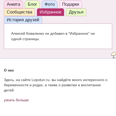
Анкета
Блог
Фото
Подарки
ЧАТ
Сообщества
Избранное
Друзья
КНИГИ
История друзей
Рекомендовано
Алексей Коваленко не добавил в "Избранное" ни
Сказки
одной страницы.
ПСИХОЛОГИЯ
ЗДОРОВЬЕ
МОДА И КРАСОТА
О нас
КОНКУРСЫ
Здесь, на сайте Lopotun.ru, вы найдёте много интересного о
беременности и родах, а также о развитии и воспитании
СООБЩЕСТВА
детей.
БЛОГИ
узнать больше
БЕРЕМЕННОСТЬ
Календарь беременности