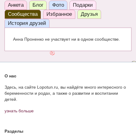
Анкета
Блог
Фото
Подарки
ЧАТ
Сообщества
Избранное
Друзья
КНИГИ
История друзей
Рекомендовано
Анна Проненко не участвует ни в одном сообществе.
Сказки
ПСИХОЛОГИЯ
ЗДОРОВЬЕ
О нас
МОДА И КРАСОТА
Здесь, на сайте Lopotun.ru, вы найдёте много интересного о
КОНКУРСЫ
беременности и родах, а также о развитии и воспитании
детей.
СООБЩЕСТВА
узнать больше
БЛОГИ
БЕРЕМЕННОСТЬ
Разделы
Календарь беременности