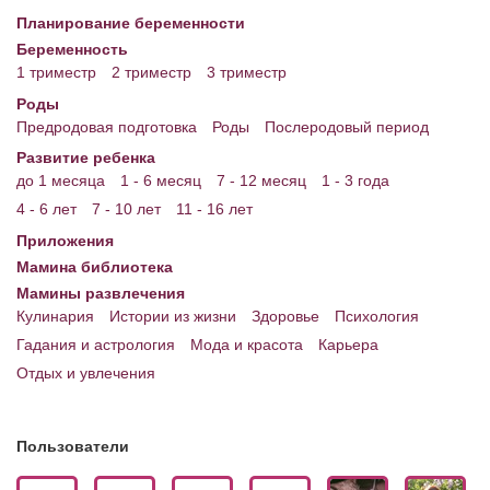
Планирование беременности
Энциклопедия
Беременность
1 триместр
2 триместр
3 триместр
МАМИНА БИБЛИОТЕКА
Роды
Имена. Святцы
Предродовая подготовка
Роды
Послеродовый период
Развитие ребенка
Энциклопедия беременных
до 1 месяца
1 - 6 месяц
7 - 12 месяц
1 - 3 года
Мамина энциклопедия
4 - 6 лет
7 - 10 лет
11 - 16 лет
Приложения
СЕРВИСЫ И ПРИЛОЖЕНИЯ
Мамина библиотека
Сервис. Оценка роста и веса ребенка
Мамины развлечения
Кулинария
Истории из жизни
Здоровье
Психология
Приложения для Android
Гадания и астрология
Мода и красота
Карьера
Отдых и увлечения
Полезные ссылки
Опросы
Пользователи
НОВОСТИ ЛОПОТУНА