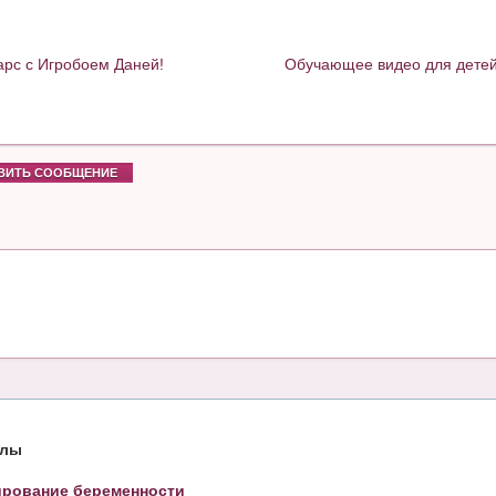
арс с Игробоем Даней!
Обучающее видео для детей 
ВИТЬ СООБЩЕНИЕ
елы
рование беременности