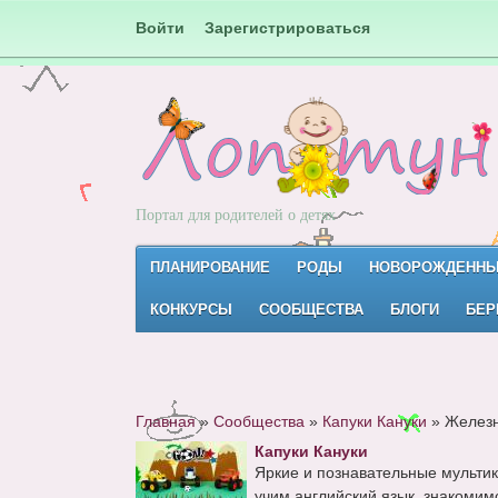
Войти
Зарегистрироваться
Портал для родителей о детях
ПЛАНИРОВАНИЕ
РОДЫ
НОВОРОЖДЕНН
КОНКУРСЫ
СООБЩЕСТВА
БЛОГИ
БЕР
Главная
»
Сообщества
»
Капуки Кануки
»
Железн
Капуки Кануки
Яркие и познавательные мультик
учим английский язык, знакомимс