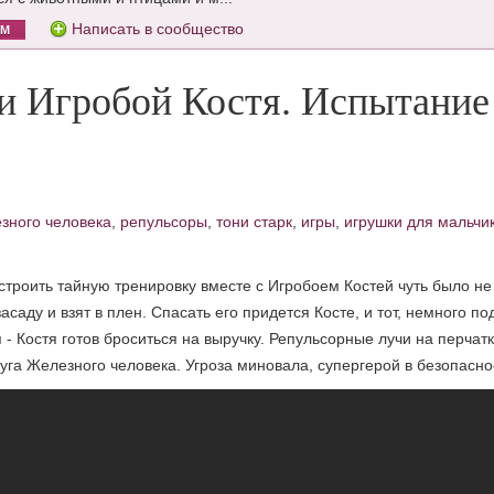
Написать в сообщество
ОМ
и Игробой Костя. Испытание
зного человека
,
репульсоры
,
тони старк
,
игры
,
игрушки для мальчи
роить тайную тренировку вместе с Игробоем Костей чуть было не
саду и взят в плен. Спасать его придется Косте, и тот, немного п
 - Костя готов броситься на выручку. Репульсорные лучи на перчатк
уга Железного человека. Угроза миновала, супергерой в безопасно