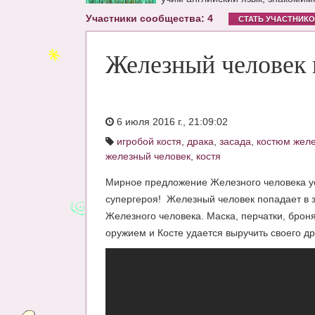
Участники сообщества: 4
СТАТЬ УЧАСТНИК
Железный человек 
6 июля 2016 г., 21:09:02
игробой костя
,
драка
,
засада
,
костюм желе
железный человек
,
костя
Мирное предложение Железного человека уст
супергероя! Железный человек попадает в за
Железного человека. Маска, перчатки, броня
оружием и Косте удается выручить своего др