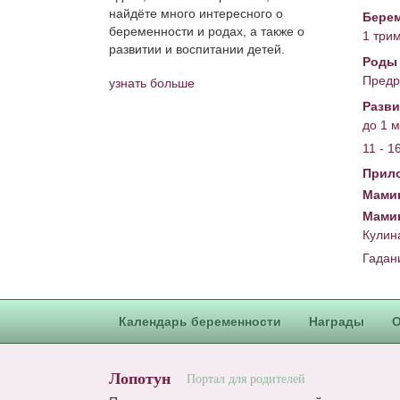
найдёте много интересного о
Берем
беременности и родах, а также о
1 три
развитии и воспитании детей.
Роды
Предр
узнать больше
Разви
до 1 
11 - 1
Прил
Мамин
Мами
Кулин
Гадан
Календарь беременности
Награды
О
Лопотун
Портал для родителей