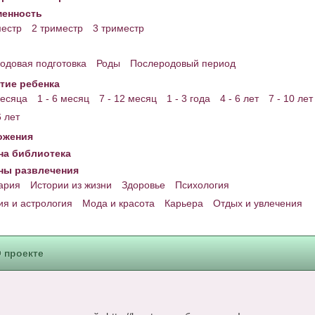
енность
местр
2 триместр
3 триместр
одовая подготовка
Роды
Послеродовый период
тие ребенка
месяца
1 - 6 месяц
7 - 12 месяц
1 - 3 года
4 - 6 лет
7 - 10 лет
6 лет
ожения
а библиотека
ны развлечения
ария
Истории из жизни
Здоровье
Психология
ия и астрология
Мода и красота
Карьера
Отдых и увлечения
 проекте