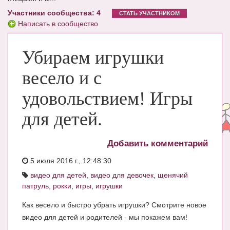
Участники сообщества: 4
ЧАТ
СТАТЬ УЧАСТНИКОМ
Написать в сообщество
КНИГИ
Убираем игрушки
Рекомендовано
Сказки
весело и с
ПСИХОЛОГИЯ
удовольствием! Игры
ЗДОРОВЬЕ
для детей.
МОДА И КРАСОТА
Добавить комментарий
КОНКУРСЫ
5 июля 2016 г., 12:48:30
СООБЩЕСТВА
видео для детей
,
видео для девочек
,
щенячий
патруль
,
рокки
,
игры
,
игрушки
БЛОГИ
Как весело и быстро убрать игрушки? Смотрите новое
БЕРЕМЕННОСТЬ
видео для детей и родителей - мы покажем вам!
Календарь беременности