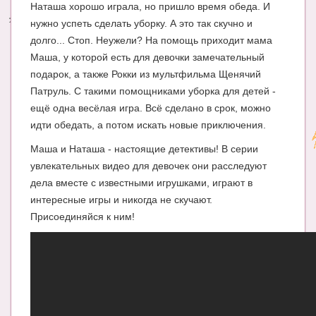
Наташа хорошо играла, но пришло время обеда. И
нужно успеть сделать уборку. А это так скучно и
Энциклопедия
долго... Стоп. Неужели? На помощь приходит мама
МАМИНА БИБЛИОТЕКА
Маша, у которой есть для девочки замечательный
подарок, а также Рокки из мультфильма Щенячий
Имена. Святцы
Патруль. С такими помощниками уборка для детей -
Энциклопедия беременных
ещё одна весёлая игра. Всё сделано в срок, можно
идти обедать, а потом искать новые приключения.
Мамина энциклопедия
Маша и Наташа - настоящие детективы! В серии
СЕРВИСЫ И ПРИЛОЖЕНИЯ
увлекательных видео для девочек они расследуют
дела вместе с известными игрушками, играют в
Сервис. Оценка роста и веса ребенка
интересные игры и никогда не скучают.
Приложения для Android
Присоединяйся к ним!
Полезные ссылки
Опросы
НОВОСТИ ЛОПОТУНА