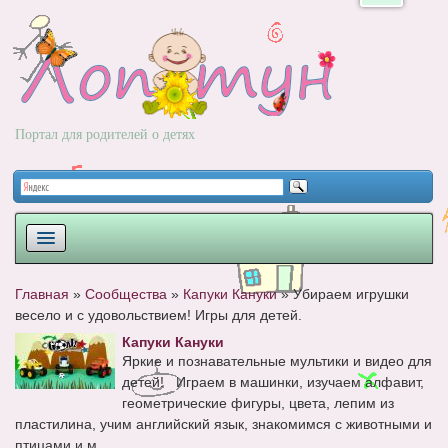
Портал для родителей о детях
ПЛАНИРОВАНИЕ
Главная
»
Сообщества
»
Капуки Кануки
»
Убираем игрушки
весело и с удовольствием! Игры для детей.
РОДЫ
Капуки Кануки
НОВОРОЖДЕННЫЙ
Яркие и познавательные мультики и видео для
детей! Играем в машинки, изучаем алфавит,
РАЗВИТИЕ
геометрические фигуры, цвета, лепим из
пластилина, учим английский язык, знакомимся с животными и
ВОПРОС-ОТВЕТ
птицами и м...