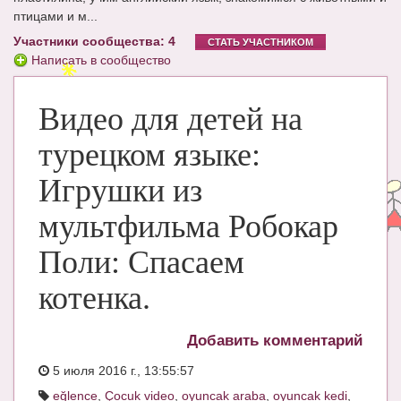
птицами и м...
ЧАТ
Участники сообщества: 4
СТАТЬ УЧАСТНИКОМ
КНИГИ
Написать в сообщество
Рекомендовано
Видео для детей на
Сказки
турецком языке:
ПСИХОЛОГИЯ
Игрушки из
ЗДОРОВЬЕ
мультфильма Робокар
МОДА И КРАСОТА
Поли: Спасаем
КОНКУРСЫ
котенка.
СООБЩЕСТВА
БЛОГИ
Добавить комментарий
БЕРЕМЕННОСТЬ
5 июля 2016 г., 13:55:57
eğlence
,
Çocuk video
,
oyuncak araba
,
oyuncak kedi
,
Календарь беременности