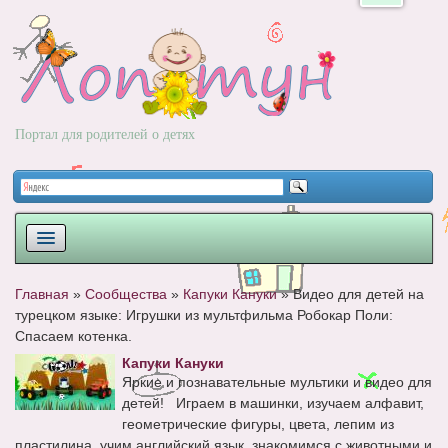
Портал для родителей о детях
ПЛАНИРОВАНИЕ
Главная
»
Сообщества
»
Капуки Кануки
»
Видео для детей на
турецком языке: Игрушки из мультфильма Робокар Поли:
РОДЫ
Спасаем котенка.
НОВОРОЖДЕННЫЙ
Капуки Кануки
Яркие и познавательные мультики и видео для
РАЗВИТИЕ
детей! Играем в машинки, изучаем алфавит,
геометрические фигуры, цвета, лепим из
ВОПРОС-ОТВЕТ
пластилина, учим английский язык, знакомимся с животными и