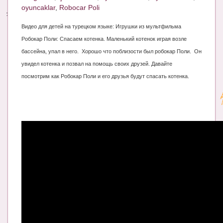
oyuncaklar
,
Robocar Poli
Энциклопедия
Видео для детей на турецком языке: Игрушки из мультфильма
МАМИНА БИБЛИОТЕКА
Робокар Поли: Спасаем котенка. Маленький котенок играя возле
бассейна, упал в него.
Хорошо что поблизости был робокар Поли.
Он
Имена. Святцы
увидел котенка и позвал на помощь своих друзей. Давайте
Энциклопедия беременных
посмотрим как Робокар Поли и его друзья будут спасать котенка.
Мамина энциклопедия
СЕРВИСЫ И ПРИЛОЖЕНИЯ
Сервис. Оценка роста и веса ребенка
Приложения для Android
Полезные ссылки
Опросы
НОВОСТИ ЛОПОТУНА