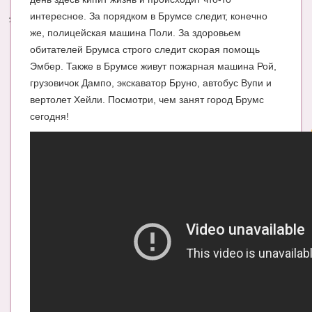
интересное. За порядком в Брумсе следит, конечно
Энциклопедия
же, полицейская машина Поли. За здоровьем
обитателей Брумса строго следит скорая помощь
МАМИНА БИБЛИОТЕКА
Эмбер. Также в Брумсе живут пожарная машина Рой,
Имена. Святцы
грузовичок Дампо, экскаватор Бруно, автобус Вупи и
вертолет Хейли. Посмотри, чем занят город Брумс
Энциклопедия беременных
сегодня!
Мамина энциклопедия
СЕРВИСЫ И ПРИЛОЖЕНИЯ
Сервис. Оценка роста и веса ребенка
Приложения для Android
Полезные ссылки
Опросы
НОВОСТИ ЛОПОТУНА