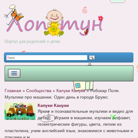
Портал для родителей о детях
ПЛАНИРОВАНИЕ
Главная
»
Сообщества
»
Капуки Кануки
»
Робокар Поли.
Мультики про машинки. Один день в городе Брумс.
РОДЫ
Капуки Кануки
НОВОРОЖДЕННЫЙ
Яркие и познавательные мультики и видео для
детей! Играем в машинки, изучаем алфавит,
РАЗВИТИЕ
геометрические фигуры, цвета, лепим из
пластилина, учим английский язык, знакомимся с животными и
ВОПРОС-ОТВЕТ
птицами и м...