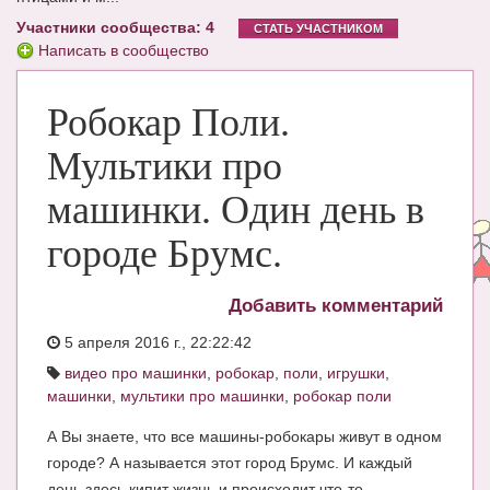
Участники сообщества: 4
ЧАТ
СТАТЬ УЧАСТНИКОМ
Написать в сообщество
КНИГИ
Робокар Поли.
Рекомендовано
Сказки
Мультики про
ПСИХОЛОГИЯ
машинки. Один день в
ЗДОРОВЬЕ
городе Брумс.
МОДА И КРАСОТА
Добавить комментарий
КОНКУРСЫ
5 апреля 2016 г., 22:22:42
СООБЩЕСТВА
видео про машинки
,
робокар
,
поли
,
игрушки
,
машинки
,
мультики про машинки
,
робокар поли
БЛОГИ
А Вы знаете, что все машины-робокары живут в одном
БЕРЕМЕННОСТЬ
городе? А называется этот город Брумс. И каждый
Календарь беременности
день здесь кипит жизнь и происходит что-то