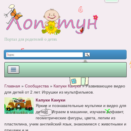
Портал для родителей о детях
ПЛАНИРОВАНИЕ
Главная
»
Сообщества
»
Капуки Кануки
»
Развивающее видео
для детей от 2 лет. Игрушки из мультфильмов.
РОДЫ
Капуки Кануки
НОВОРОЖДЕННЫЙ
Яркие и познавательные мультики и видео для
детей! Играем в машинки, изучаем алфавит,
РАЗВИТИЕ
геометрические фигуры, цвета, лепим из
пластилина, учим английский язык, знакомимся с животными и
ВОПРОС-ОТВЕТ
птицами и м...