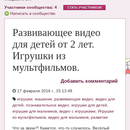
Участники сообщества: 4
ЧАТ
СТАТЬ УЧАСТНИКОМ
Написать в сообщество
КНИГИ
Развивающее видео
Рекомендовано
Сказки
для детей от 2 лет.
ПСИХОЛОГИЯ
Игрушки из
ЗДОРОВЬЕ
мультфильмов.
МОДА И КРАСОТА
Добавить комментарий
КОНКУРСЫ
17 февраля 2016 г., 15:13:48
СООБЩЕСТВА
игрушки
,
машинки
,
развивающее видео
,
видео для
детей
,
познавательное видео
,
игрушки для детей
,
БЛОГИ
игрушки для мальчиков
,
видео с игрушками
,
Игрушки
из мультфильмов
,
видео для мальчиков
,
развитие
БЕРЕМЕННОСТЬ
Что за звуки?! Кажется, что-то случилось. Весёлый
Календарь беременности