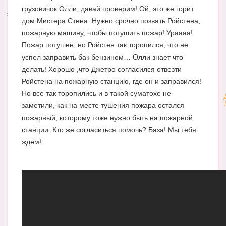
грузовичок Олли, давай проверим! Ой, это же горит
Энциклопедия
дом Мистера Стена. Нужно срочно позвать Ройстена,
пожарную машину, чтобы потушить пожар! Ураааа!
МАМИНА БИБЛИОТЕКА
Пожар потушен, но Ройстен так торопился, что не
Имена. Святцы
успел заправить бак бензином… Олли знает что
делать! Хорошо ,что Джетро согласился отвезти
Энциклопедия беременных
Ройстена на пожарную станцию, где он и заправился!
Но все так торопились и в такой суматохе не
Мамина энциклопедия
заметили, как на месте тушения пожара остался
СЕРВИСЫ И ПРИЛОЖЕНИЯ
пожарный, которому тоже нужно быть на пожарной
станции. Кто же согласиться помочь? База! Мы тебя
Сервис. Оценка роста и веса ребенка
ждем!
Приложения для Android
Полезные ссылки
Опросы
НОВОСТИ ЛОПОТУНА