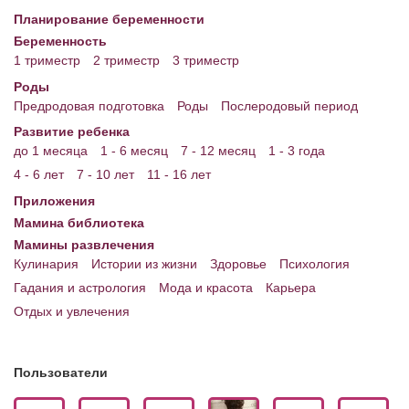
Планирование беременности
Энциклопедия
Беременность
1 триместр
2 триместр
3 триместр
МАМИНА БИБЛИОТЕКА
Роды
Имена. Святцы
Предродовая подготовка
Роды
Послеродовый период
Развитие ребенка
Энциклопедия беременных
до 1 месяца
1 - 6 месяц
7 - 12 месяц
1 - 3 года
Мамина энциклопедия
4 - 6 лет
7 - 10 лет
11 - 16 лет
Приложения
СЕРВИСЫ И ПРИЛОЖЕНИЯ
Мамина библиотека
Сервис. Оценка роста и веса ребенка
Мамины развлечения
Кулинария
Истории из жизни
Здоровье
Психология
Приложения для Android
Гадания и астрология
Мода и красота
Карьера
Отдых и увлечения
Полезные ссылки
Опросы
Пользователи
НОВОСТИ ЛОПОТУНА