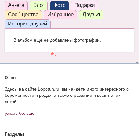
Анкета
Блог
Фото
Подарки
ЧАТ
Сообщества
Избранное
Друзья
КНИГИ
История друзей
Рекомендовано
В альбом ещё не добавлены фотографии.
Сказки
ПСИХОЛОГИЯ
ЗДОРОВЬЕ
О нас
МОДА И КРАСОТА
Здесь, на сайте Lopotun.ru, вы найдёте много интересного о
КОНКУРСЫ
беременности и родах, а также о развитии и воспитании
детей.
СООБЩЕСТВА
узнать больше
БЛОГИ
БЕРЕМЕННОСТЬ
Разделы
Календарь беременности