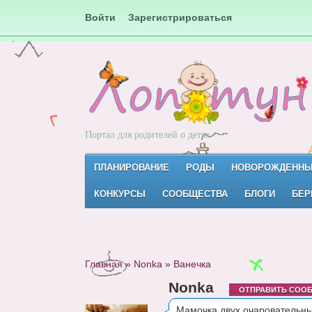
Войти
Зарегистрироваться
Портал для родителей о детях
ПЛАНИРОВАНИЕ
РОДЫ
НОВОРОЖДЕНН
КОНКУРСЫ
СООБЩЕСТВА
БЛОГИ
БЕР
Главная
»
Nonka
»
Ванечка
Nonka
ОТПРАВИТЬ СОО
Мамочка двух очаровательны