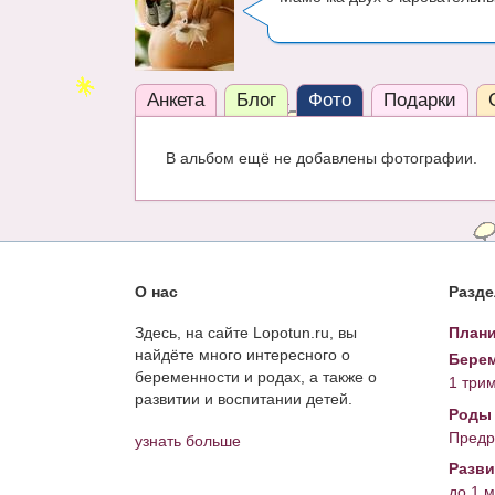
Анкета
Блог
Фото
Подарки
В альбом ещё не добавлены фотографии.
О нас
Разд
Здесь, на сайте Lopotun.ru, вы
Плани
найдёте много интересного о
Берем
беременности и родах, а также о
1 три
развитии и воспитании детей.
Роды
Предр
узнать больше
Разви
до 1 