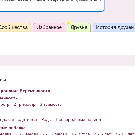
Сообщества
Избранное
Друзья
История друзей
елы
рование беременности
енность
местр
2 триместр
3 триместр
одовая подготовка
Роды
Послеродовый период
тие ребенка
месяца
1 - 6 месяц
7 - 12 месяц
1 - 3 года
4 - 6 лет
7 - 10 лет