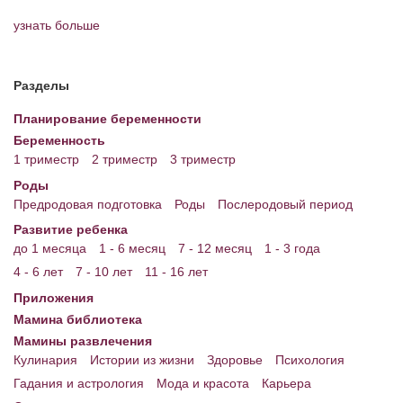
узнать больше
Энциклопедия
МАМИНА БИБЛИОТЕКА
Разделы
Имена. Святцы
Планирование беременности
Энциклопедия беременных
Беременность
1 триместр
2 триместр
3 триместр
Мамина энциклопедия
Роды
Предродовая подготовка
Роды
Послеродовый период
СЕРВИСЫ И ПРИЛОЖЕНИЯ
Развитие ребенка
Сервис. Оценка роста и веса ребенка
до 1 месяца
1 - 6 месяц
7 - 12 месяц
1 - 3 года
4 - 6 лет
7 - 10 лет
11 - 16 лет
Приложения для Android
Приложения
Полезные ссылки
Мамина библиотека
Мамины развлечения
Опросы
Кулинария
Истории из жизни
Здоровье
Психология
НОВОСТИ ЛОПОТУНА
Гадания и астрология
Мода и красота
Карьера