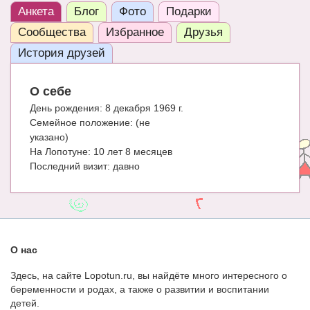
Анкета
Блог
Фото
Подарки
ЧАТ
Сообщества
Избранное
Друзья
КНИГИ
История друзей
Рекомендовано
О себе
Сказки
День рождения:
8 декабря 1969 г.
Семейное положение:
(не
ПСИХОЛОГИЯ
указано)
ЗДОРОВЬЕ
На Лопотуне:
10 лет 8 месяцев
Последний визит:
давно
МОДА И КРАСОТА
КОНКУРСЫ
СООБЩЕСТВА
О нас
БЛОГИ
Здесь, на сайте Lopotun.ru, вы найдёте много интересного о
БЕРЕМЕННОСТЬ
беременности и родах, а также о развитии и воспитании
детей.
Календарь беременности