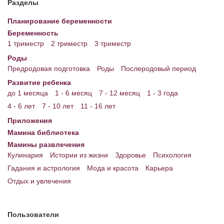
Разделы
Энциклопедия
Планирование беременности
Беременность
МАМИНА БИБЛИОТЕКА
1 триместр
2 триместр
3 триместр
Имена. Святцы
Роды
Предродовая подготовка
Роды
Послеродовый период
Энциклопедия беременных
Развитие ребенка
до 1 месяца
1 - 6 месяц
7 - 12 месяц
1 - 3 года
Мамина энциклопедия
4 - 6 лет
7 - 10 лет
11 - 16 лет
СЕРВИСЫ И ПРИЛОЖЕНИЯ
Приложения
Мамина библиотека
Сервис. Оценка роста и веса ребенка
Мамины развлечения
Приложения для Android
Кулинария
Истории из жизни
Здоровье
Психология
Гадания и астрология
Мода и красота
Карьера
Полезные ссылки
Отдых и увлечения
Опросы
НОВОСТИ ЛОПОТУНА
Пользователи