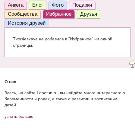
Анкета
Блог
Фото
Подарки
ЧАТ
Сообщества
Избранное
Друзья
КНИГИ
История друзей
Рекомендовано
Tvor4eskaya не добавила в "Избранное" ни одной
Сказки
страницы.
ПСИХОЛОГИЯ
ЗДОРОВЬЕ
МОДА И КРАСОТА
О нас
КОНКУРСЫ
Здесь, на сайте Lopotun.ru, вы найдёте много интересного о
беременности и родах, а также о развитии и воспитании
СООБЩЕСТВА
детей.
БЛОГИ
узнать больше
БЕРЕМЕННОСТЬ
Календарь беременности