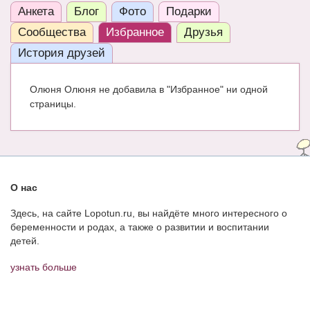
Анкета
Блог
Фото
Подарки
ЧАТ
Сообщества
Избранное
Друзья
КНИГИ
История друзей
Рекомендовано
Олюня Олюня не добавила в "Избранное" ни одной
Сказки
страницы.
ПСИХОЛОГИЯ
ЗДОРОВЬЕ
МОДА И КРАСОТА
О нас
КОНКУРСЫ
Здесь, на сайте Lopotun.ru, вы найдёте много интересного о
беременности и родах, а также о развитии и воспитании
СООБЩЕСТВА
детей.
БЛОГИ
узнать больше
БЕРЕМЕННОСТЬ
Календарь беременности