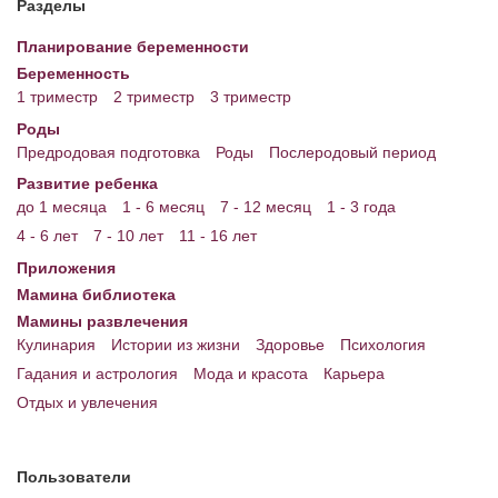
Разделы
Энциклопедия
Планирование беременности
Беременность
МАМИНА БИБЛИОТЕКА
1 триместр
2 триместр
3 триместр
Имена. Святцы
Роды
Предродовая подготовка
Роды
Послеродовый период
Энциклопедия беременных
Развитие ребенка
до 1 месяца
1 - 6 месяц
7 - 12 месяц
1 - 3 года
Мамина энциклопедия
4 - 6 лет
7 - 10 лет
11 - 16 лет
СЕРВИСЫ И ПРИЛОЖЕНИЯ
Приложения
Мамина библиотека
Сервис. Оценка роста и веса ребенка
Мамины развлечения
Приложения для Android
Кулинария
Истории из жизни
Здоровье
Психология
Гадания и астрология
Мода и красота
Карьера
Полезные ссылки
Отдых и увлечения
Опросы
НОВОСТИ ЛОПОТУНА
Пользователи