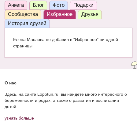
Анкета
Блог
Фото
Подарки
ЧАТ
Сообщества
Избранное
Друзья
КНИГИ
История друзей
Рекомендовано
Елена Маслова не добавил в "Избранное" ни одной
Сказки
страницы.
ПСИХОЛОГИЯ
ЗДОРОВЬЕ
МОДА И КРАСОТА
О нас
КОНКУРСЫ
Здесь, на сайте Lopotun.ru, вы найдёте много интересного о
беременности и родах, а также о развитии и воспитании
СООБЩЕСТВА
детей.
БЛОГИ
узнать больше
БЕРЕМЕННОСТЬ
Календарь беременности