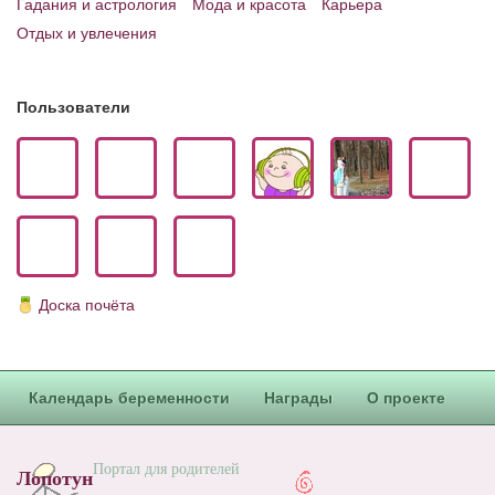
Гадания и астрология
Мода и красота
Карьера
Блог Администратора
Отдых и увлечения
О проекте
Сотрудничество. Авторам
Пользователи
Доска почёта
Календарь беременности
Награды
О проекте
Портал для родителей
Лопотун