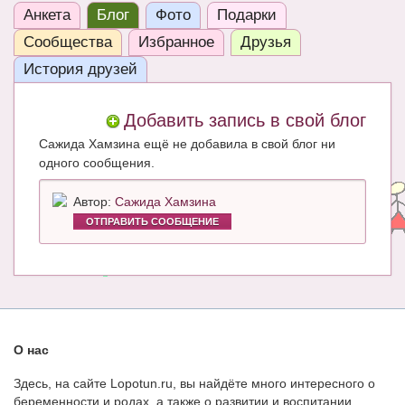
Анкета
Блог
Фото
Подарки
ЧАТ
Сообщества
Избранное
Друзья
КНИГИ
История друзей
Рекомендовано
Добавить запись в свой блог
Сказки
Сажида Хамзина ещё не добавила в свой блог ни
ПСИХОЛОГИЯ
одного сообщения.
ЗДОРОВЬЕ
Автор:
Сажида Хамзина
ОТПРАВИТЬ СООБЩЕНИЕ
МОДА И КРАСОТА
КОНКУРСЫ
СООБЩЕСТВА
БЛОГИ
О нас
БЕРЕМЕННОСТЬ
Здесь, на сайте Lopotun.ru, вы найдёте много интересного о
беременности и родах, а также о развитии и воспитании
Календарь беременности