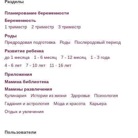
Разделы
Энциклопедия
Планирование беременности
Беременность
МАМИНА БИБЛИОТЕКА
1 триместр
2 триместр
3 триместр
Имена. Святцы
Роды
Предродовая подготовка
Роды
Послеродовый период
Энциклопедия беременных
Развитие ребенка
до 1 месяца
1 - 6 месяц
7 - 12 месяц
1 - 3 года
Мамина энциклопедия
4 - 6 лет
7 - 10 лет
11 - 16 лет
СЕРВИСЫ И ПРИЛОЖЕНИЯ
Приложения
Мамина библиотека
Сервис. Оценка роста и веса ребенка
Мамины развлечения
Приложения для Android
Кулинария
Истории из жизни
Здоровье
Психология
Гадания и астрология
Мода и красота
Карьера
Полезные ссылки
Отдых и увлечения
Опросы
НОВОСТИ ЛОПОТУНА
Пользователи