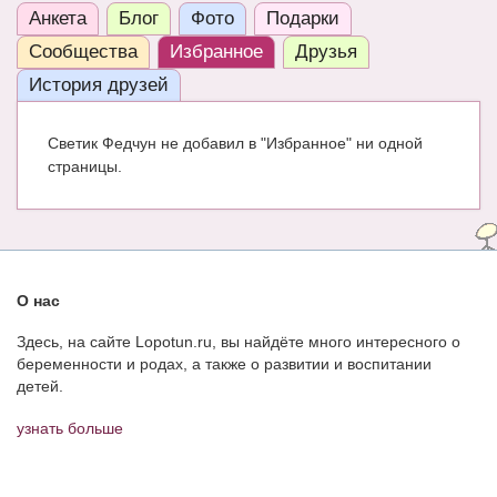
Анкета
Блог
Фото
Подарки
ЧАТ
Сообщества
Избранное
Друзья
КНИГИ
История друзей
Рекомендовано
Светик Федчун не добавил в "Избранное" ни одной
Сказки
страницы.
ПСИХОЛОГИЯ
ЗДОРОВЬЕ
МОДА И КРАСОТА
О нас
КОНКУРСЫ
Здесь, на сайте Lopotun.ru, вы найдёте много интересного о
беременности и родах, а также о развитии и воспитании
СООБЩЕСТВА
детей.
БЛОГИ
узнать больше
БЕРЕМЕННОСТЬ
Календарь беременности