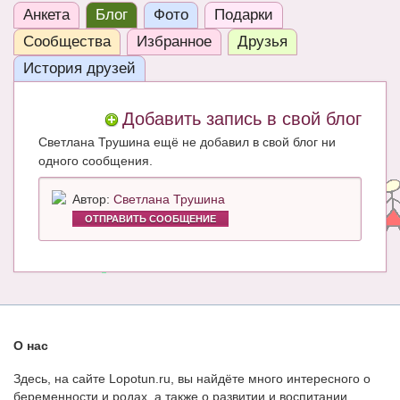
Анкета
Блог
Фото
Подарки
ЧАТ
Сообщества
Избранное
Друзья
КНИГИ
История друзей
Рекомендовано
Добавить запись в свой блог
Сказки
Светлана Трушина ещё не добавил в свой блог ни
ПСИХОЛОГИЯ
одного сообщения.
ЗДОРОВЬЕ
Автор:
Светлана Трушина
ОТПРАВИТЬ СООБЩЕНИЕ
МОДА И КРАСОТА
КОНКУРСЫ
СООБЩЕСТВА
БЛОГИ
О нас
БЕРЕМЕННОСТЬ
Здесь, на сайте Lopotun.ru, вы найдёте много интересного о
беременности и родах, а также о развитии и воспитании
Календарь беременности