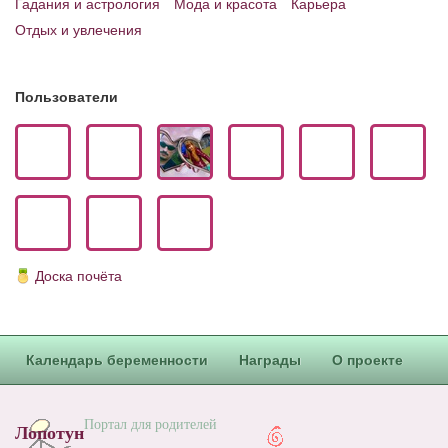
Гадания и астрология
Мода и красота
Карьера
Блог Администратора
Отдых и увлечения
О проекте
Сотрудничество. Авторам
Пользователи
Доска почёта
Календарь беременности
Награды
О проекте
Портал для родителей
Лопотун