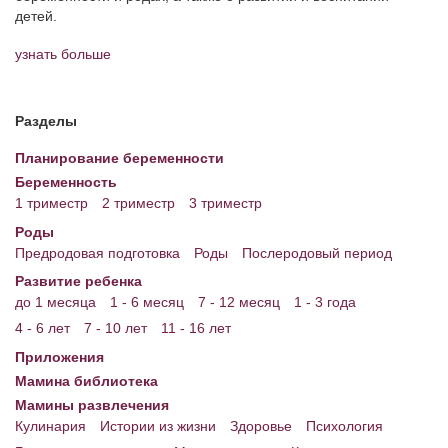
детей.
Энциклопедия
узнать больше
МАМИНА БИБЛИОТЕКА
Имена. Святцы
Разделы
Энциклопедия беременных
Планирование беременности
Беременность
Мамина энциклопедия
1 триместр
2 триместр
3 триместр
СЕРВИСЫ И ПРИЛОЖЕНИЯ
Роды
Предродовая подготовка
Роды
Послеродовый период
Сервис. Оценка роста и веса ребенка
Развитие ребенка
до 1 месяца
1 - 6 месяц
7 - 12 месяц
1 - 3 года
Приложения для Android
4 - 6 лет
7 - 10 лет
11 - 16 лет
Полезные ссылки
Приложения
Опросы
Мамина библиотека
Мамины развлечения
НОВОСТИ ЛОПОТУНА
Кулинария
Истории из жизни
Здоровье
Психология