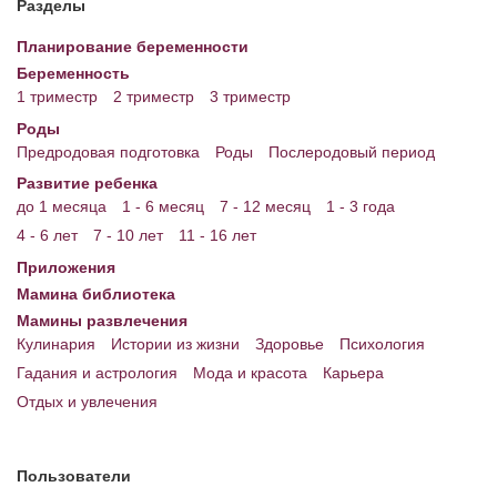
Разделы
Энциклопедия
Планирование беременности
Беременность
МАМИНА БИБЛИОТЕКА
1 триместр
2 триместр
3 триместр
Имена. Святцы
Роды
Предродовая подготовка
Роды
Послеродовый период
Энциклопедия беременных
Развитие ребенка
до 1 месяца
1 - 6 месяц
7 - 12 месяц
1 - 3 года
Мамина энциклопедия
4 - 6 лет
7 - 10 лет
11 - 16 лет
СЕРВИСЫ И ПРИЛОЖЕНИЯ
Приложения
Мамина библиотека
Сервис. Оценка роста и веса ребенка
Мамины развлечения
Приложения для Android
Кулинария
Истории из жизни
Здоровье
Психология
Гадания и астрология
Мода и красота
Карьера
Полезные ссылки
Отдых и увлечения
Опросы
НОВОСТИ ЛОПОТУНА
Пользователи