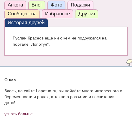
Анкета
Блог
Фото
Подарки
ЧАТ
Сообщества
Избранное
Друзья
КНИГИ
История друзей
Рекомендовано
Руслан Краснов еще ни с кем не подружился на
Сказки
портале "Лопотун".
ПСИХОЛОГИЯ
ЗДОРОВЬЕ
МОДА И КРАСОТА
О нас
КОНКУРСЫ
Здесь, на сайте Lopotun.ru, вы найдёте много интересного о
беременности и родах, а также о развитии и воспитании
СООБЩЕСТВА
детей.
БЛОГИ
узнать больше
БЕРЕМЕННОСТЬ
Календарь беременности