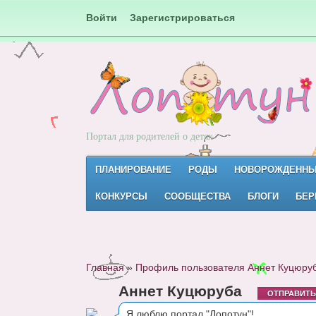
Войти
Зарегистрироваться
Портал для родителей о детях
ПЛАНИРОВАНИЕ
РОДЫ
НОВОРОЖДЕНН
КОНКУРСЫ
СООБЩЕСТВА
БЛОГИ
БЕР
Главная
»
Профиль пользователя Аннет Куцюру
Аннет Куцюруба
ОТПРАВИТ
Я люблю портал "Лопотун"!