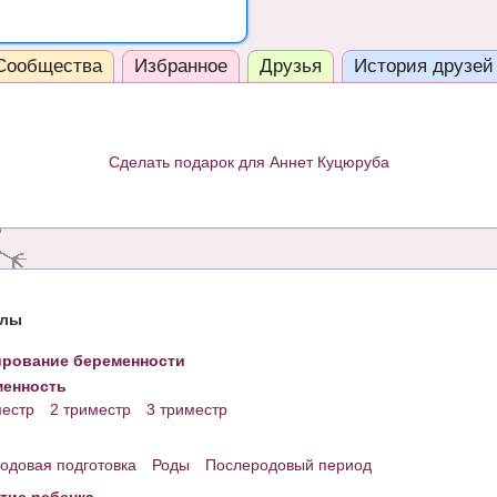
Сообщества
Избранное
Друзья
История друзей
Сделать подарок для Аннет Куцюруба
елы
рование беременности
енность
местр
2 триместр
3 триместр
одовая подготовка
Роды
Послеродовый период
тие ребенка