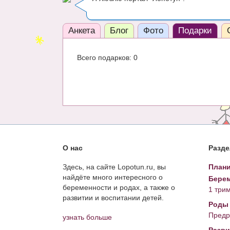
Анкета
Блог
Фото
Подарки
Всего подарков: 0
О нас
Разд
Здесь, на сайте Lopotun.ru, вы
Плани
найдёте много интересного о
Берем
беременности и родах, а также о
1 три
развитии и воспитании детей.
Роды
Предр
узнать больше
Разви