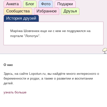
Анкета
Блог
Фото
Подарки
ЧАТ
Сообщества
Избранное
Друзья
КНИГИ
История друзей
Рекомендовано
Марічка Шовгенюк еще ни с кем не подружился на
Сказки
портале "Лопотун".
ПСИХОЛОГИЯ
ЗДОРОВЬЕ
МОДА И КРАСОТА
О нас
КОНКУРСЫ
Здесь, на сайте Lopotun.ru, вы найдёте много интересного о
беременности и родах, а также о развитии и воспитании
СООБЩЕСТВА
детей.
БЛОГИ
узнать больше
БЕРЕМЕННОСТЬ
Календарь беременности