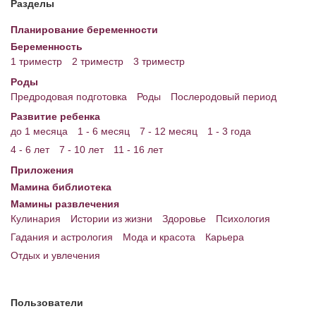
Разделы
Энциклопедия
Планирование беременности
Беременность
МАМИНА БИБЛИОТЕКА
1 триместр
2 триместр
3 триместр
Имена. Святцы
Роды
Предродовая подготовка
Роды
Послеродовый период
Энциклопедия беременных
Развитие ребенка
до 1 месяца
1 - 6 месяц
7 - 12 месяц
1 - 3 года
Мамина энциклопедия
4 - 6 лет
7 - 10 лет
11 - 16 лет
СЕРВИСЫ И ПРИЛОЖЕНИЯ
Приложения
Мамина библиотека
Сервис. Оценка роста и веса ребенка
Мамины развлечения
Приложения для Android
Кулинария
Истории из жизни
Здоровье
Психология
Гадания и астрология
Мода и красота
Карьера
Полезные ссылки
Отдых и увлечения
Опросы
НОВОСТИ ЛОПОТУНА
Пользователи