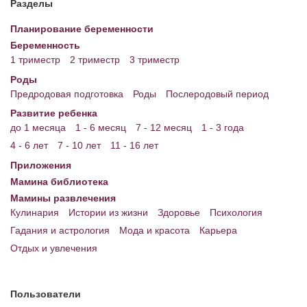
Разделы
Энциклопедия
Планирование беременности
Беременность
МАМИНА БИБЛИОТЕКА
1 триместр
2 триместр
3 триместр
Имена. Святцы
Роды
Предродовая подготовка
Роды
Послеродовый период
Энциклопедия беременных
Развитие ребенка
до 1 месяца
1 - 6 месяц
7 - 12 месяц
1 - 3 года
Мамина энциклопедия
4 - 6 лет
7 - 10 лет
11 - 16 лет
СЕРВИСЫ И ПРИЛОЖЕНИЯ
Приложения
Мамина библиотека
Сервис. Оценка роста и веса ребенка
Мамины развлечения
Приложения для Android
Кулинария
Истории из жизни
Здоровье
Психология
Гадания и астрология
Мода и красота
Карьера
Полезные ссылки
Отдых и увлечения
Опросы
НОВОСТИ ЛОПОТУНА
Пользователи