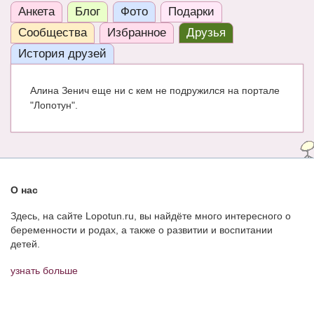
Анкета
Блог
Фото
Подарки
ЧАТ
Сообщества
Избранное
Друзья
КНИГИ
История друзей
Рекомендовано
Алина Зенич еще ни с кем не подружился на портале
Сказки
"Лопотун".
ПСИХОЛОГИЯ
ЗДОРОВЬЕ
МОДА И КРАСОТА
О нас
КОНКУРСЫ
Здесь, на сайте Lopotun.ru, вы найдёте много интересного о
беременности и родах, а также о развитии и воспитании
СООБЩЕСТВА
детей.
БЛОГИ
узнать больше
БЕРЕМЕННОСТЬ
Календарь беременности