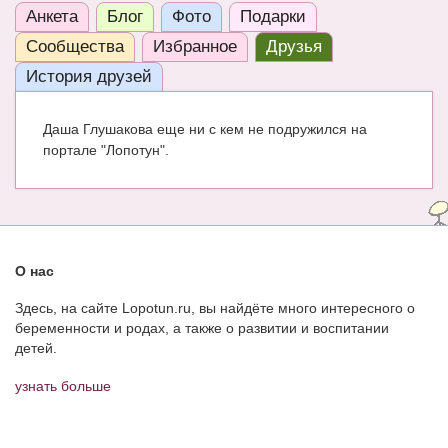
Анкета
Блог
Фото
Подарки
ЧАТ
Сообщества
Избранное
Друзья
КНИГИ
История друзей
Рекомендовано
Даша Глушакова еще ни с кем не подружился на
Сказки
портале "Лопотун".
ПСИХОЛОГИЯ
ЗДОРОВЬЕ
МОДА И КРАСОТА
О нас
КОНКУРСЫ
Здесь, на сайте Lopotun.ru, вы найдёте много интересного о
беременности и родах, а также о развитии и воспитании
СООБЩЕСТВА
детей.
БЛОГИ
узнать больше
БЕРЕМЕННОСТЬ
Календарь беременности