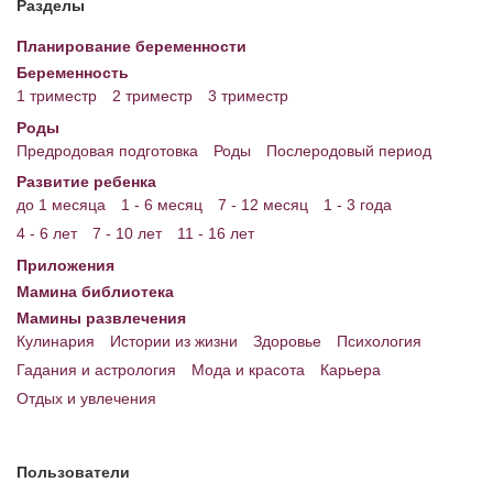
Разделы
Энциклопедия
Планирование беременности
Беременность
МАМИНА БИБЛИОТЕКА
1 триместр
2 триместр
3 триместр
Имена. Святцы
Роды
Предродовая подготовка
Роды
Послеродовый период
Энциклопедия беременных
Развитие ребенка
до 1 месяца
1 - 6 месяц
7 - 12 месяц
1 - 3 года
Мамина энциклопедия
4 - 6 лет
7 - 10 лет
11 - 16 лет
СЕРВИСЫ И ПРИЛОЖЕНИЯ
Приложения
Мамина библиотека
Сервис. Оценка роста и веса ребенка
Мамины развлечения
Приложения для Android
Кулинария
Истории из жизни
Здоровье
Психология
Гадания и астрология
Мода и красота
Карьера
Полезные ссылки
Отдых и увлечения
Опросы
НОВОСТИ ЛОПОТУНА
Пользователи