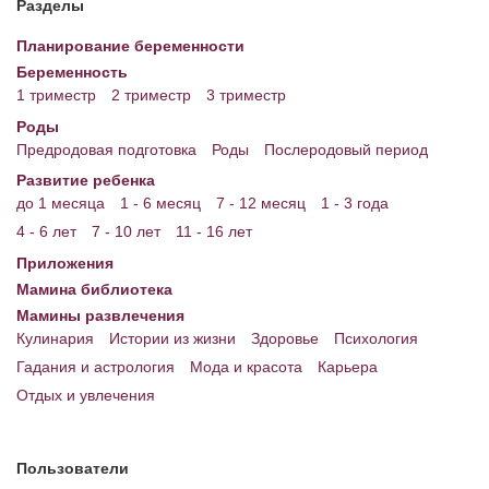
Разделы
Энциклопедия
Планирование беременности
Беременность
МАМИНА БИБЛИОТЕКА
1 триместр
2 триместр
3 триместр
Имена. Святцы
Роды
Предродовая подготовка
Роды
Послеродовый период
Энциклопедия беременных
Развитие ребенка
до 1 месяца
1 - 6 месяц
7 - 12 месяц
1 - 3 года
Мамина энциклопедия
4 - 6 лет
7 - 10 лет
11 - 16 лет
СЕРВИСЫ И ПРИЛОЖЕНИЯ
Приложения
Мамина библиотека
Сервис. Оценка роста и веса ребенка
Мамины развлечения
Приложения для Android
Кулинария
Истории из жизни
Здоровье
Психология
Гадания и астрология
Мода и красота
Карьера
Полезные ссылки
Отдых и увлечения
Опросы
НОВОСТИ ЛОПОТУНА
Пользователи