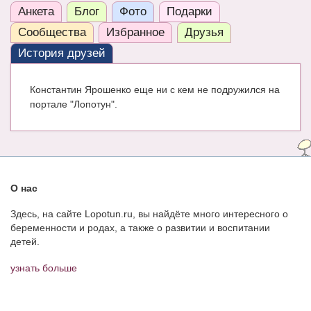
Анкета
Блог
Фото
Подарки
ЧАТ
Сообщества
Избранное
Друзья
КНИГИ
История друзей
Рекомендовано
Константин Ярошенко еще ни с кем не подружился на
Сказки
портале "Лопотун".
ПСИХОЛОГИЯ
ЗДОРОВЬЕ
МОДА И КРАСОТА
О нас
КОНКУРСЫ
Здесь, на сайте Lopotun.ru, вы найдёте много интересного о
беременности и родах, а также о развитии и воспитании
СООБЩЕСТВА
детей.
БЛОГИ
узнать больше
БЕРЕМЕННОСТЬ
Календарь беременности