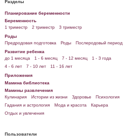
Разделы
Энциклопедия
Планирование беременности
Беременность
МАМИНА БИБЛИОТЕКА
1 триместр
2 триместр
3 триместр
Имена. Святцы
Роды
Предродовая подготовка
Роды
Послеродовый период
Энциклопедия беременных
Развитие ребенка
до 1 месяца
1 - 6 месяц
7 - 12 месяц
1 - 3 года
Мамина энциклопедия
4 - 6 лет
7 - 10 лет
11 - 16 лет
СЕРВИСЫ И ПРИЛОЖЕНИЯ
Приложения
Мамина библиотека
Сервис. Оценка роста и веса ребенка
Мамины развлечения
Приложения для Android
Кулинария
Истории из жизни
Здоровье
Психология
Гадания и астрология
Мода и красота
Карьера
Полезные ссылки
Отдых и увлечения
Опросы
НОВОСТИ ЛОПОТУНА
Пользователи