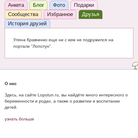
Анкета
Блог
Фото
Подарки
ЧАТ
Сообщества
Избранное
Друзья
КНИГИ
История друзей
Рекомендовано
Уляна Кравченко еще ни с кем не подружился на
Сказки
портале "Лопотун".
ПСИХОЛОГИЯ
ЗДОРОВЬЕ
МОДА И КРАСОТА
О нас
КОНКУРСЫ
Здесь, на сайте Lopotun.ru, вы найдёте много интересного о
беременности и родах, а также о развитии и воспитании
СООБЩЕСТВА
детей.
БЛОГИ
узнать больше
БЕРЕМЕННОСТЬ
Календарь беременности