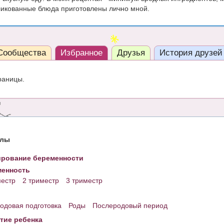
ликованные блюда приготовлены лично мной.
Сообщества
Избранное
Друзья
История друзей
раницы.
елы
рование беременности
енность
местр
2 триместр
3 триместр
одовая подготовка
Роды
Послеродовый период
тие ребенка