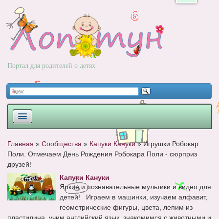
Портал для родителей о детях
ПЛАНИРОВАНИЕ
Главная
»
Сообщества
»
Капуки Кануки
»
Игрушки Робокар
Поли. Отмечаем День Рождения Робокара Поли - сюрприз
РОДЫ
друзей!
НОВОРОЖДЕННЫЙ
Капуки Кануки
Яркие и познавательные мультики и видео для
РАЗВИТИЕ
детей! Играем в машинки, изучаем алфавит,
геометрические фигуры, цвета, лепим из
ВОПРОС-ОТВЕТ
пластилина, учим английский язык, знакомимся с животными и