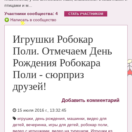
птицами и м...
ЧАТ
Участники сообщества: 4
СТАТЬ УЧАСТНИКОМ
КНИГИ
Написать в сообщество
Рекомендовано
Игрушки Робокар
Сказки
Поли. Отмечаем День
ПСИХОЛОГИЯ
Рождения Робокара
ЗДОРОВЬЕ
Поли - сюрприз
МОДА И КРАСОТА
друзей!
КОНКУРСЫ
СООБЩЕСТВА
Добавить комментарий
БЛОГИ
15 июля 2016 г., 13:32:45
игрушки
,
день рождения
,
машинки
,
видео для
БЕРЕМЕННОСТЬ
детей
,
вечеринка
,
игры для детей
,
робокар поли
,
видео с игрушками
,
видео на турецком
,
Игрушки из
Календарь беременности