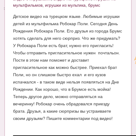
мультфильмов
,
игрушки из мультика
,
брумс
Энциклопедия
Детское видео на турецком языке. Любимые игрушки
МАМИНА БИБЛИОТЕКА
детей из мультфильма Робокар Поли. Сегодня День
Рождения Робокара Поли. Его друзья из города Брумс
Имена. Святцы
хотять сделать для него сюрприз. Что же придумать?
Энциклопедия беременных
У Робокара Поли есть брат, нужно его пригласить!
Чтобы отправить пригласительное нужен почтальон.
Мамина энциклопедия
Пости в этом нам поможет и доставит
пригласительное как можно быстрее. Приехал брат
СЕРВИСЫ И ПРИЛОЖЕНИЯ
Поли, но он слишком быстро ехал и его кузов
Сервис. Оценка роста и веса ребенка
испачкался - в таком виде нельзя появляться на Дне
Рождении. Как хорошо, что в Брумсе есть мойка!
Приложения для Android
Теперь другое дело, можно отправляться на
Полезные ссылки
вечеринку! Робокар очень обрадовался приезду
брата. Друзья, а какие сюрпризы вы устраиваете
Опросы
своим друзьям? Пишите комментарии под видео!
НОВОСТИ ЛОПОТУНА