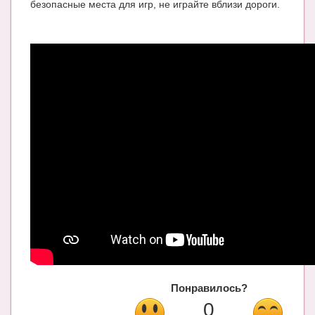
безопасные места для игр, не играйте вблизи дороги.
Блог Администратора
О проекте
Сотрудничество. Авторам
Понравилось?
0