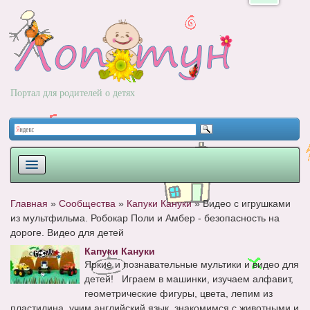
Портал для родителей о детях
ПЛАНИРОВАНИЕ
Главная
»
Сообщества
»
Капуки Кануки
»
Видео с игрушками
из мультфильма. Робокар Поли и Амбер - безопасность на
РОДЫ
дороге. Видео для детей
НОВОРОЖДЕННЫЙ
Капуки Кануки
Яркие и познавательные мультики и видео для
РАЗВИТИЕ
детей! Играем в машинки, изучаем алфавит,
геометрические фигуры, цвета, лепим из
ВОПРОС-ОТВЕТ
пластилина, учим английский язык, знакомимся с животными и