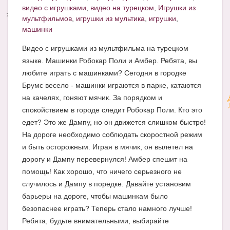
видео с игрушками
,
видео на турецком
,
Игрушки из
Энциклопедия
мультфильмов
,
игрушки из мультика
,
игрушки
,
машинки
МАМИНА БИБЛИОТЕКА
Видео с игрушками из мультфильма на турецком
Имена. Святцы
языке. Машинки Робокар Поли и Амбер. Ребята, вы
любите играть с машинками? Сегодня в городке
Энциклопедия беременных
Брумс весело - машинки играются в парке, катаются
Мамина энциклопедия
на качелях, гоняют мячик. За порядком и
спокойствием в городе следит Робокар Поли. Кто это
СЕРВИСЫ И ПРИЛОЖЕНИЯ
едет? Это же Дампу, но он движется слишком быстро!
На дороге необходимо соблюдать скоростной режим
Сервис. Оценка роста и веса ребенка
и быть осторожным. Играя в мячик, он вылетел на
Приложения для Android
дорогу и Дампу перевернулся! Амбер спешит на
помощь! Как хорошо, что ничего серьезного не
Полезные ссылки
случилось и Дампу в поредке. Давайте установим
Опросы
барьеры на дороге, чтобы машинкам было
безопаснее играть? Теперь стало намного лучше!
НОВОСТИ ЛОПОТУНА
Ребята, будьте внимательными, выбирайте