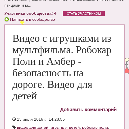
птицами и м...
ЧАТ
Участники сообщества: 4
СТАТЬ УЧАСТНИКОМ
КНИГИ
Написать в сообщество
Рекомендовано
Видео с игрушками из
Сказки
мультфильма. Робокар
ПСИХОЛОГИЯ
Поли и Амбер -
ЗДОРОВЬЕ
безопасность на
МОДА И КРАСОТА
дороге. Видео для
КОНКУРСЫ
детей
СООБЩЕСТВА
БЛОГИ
Добавить комментарий
БЕРЕМЕННОСТЬ
13 июля 2016 г., 14:28:55
видео для детей
,
игры для детей
,
робокар поли
,
Календарь беременности