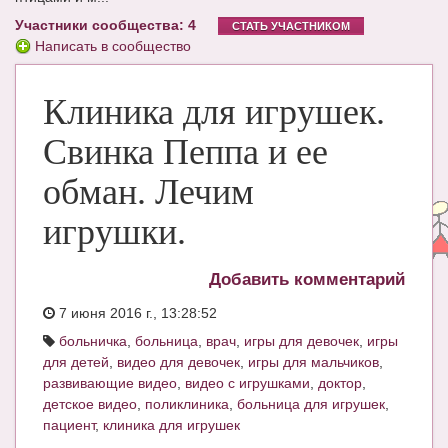
Участники сообщества: 4
ЧАТ
СТАТЬ УЧАСТНИКОМ
Написать в сообщество
КНИГИ
Клиника для игрушек.
Рекомендовано
Сказки
Свинка Пеппа и ее
ПСИХОЛОГИЯ
обман. Лечим
ЗДОРОВЬЕ
игрушки.
МОДА И КРАСОТА
Добавить комментарий
КОНКУРСЫ
7 июня 2016 г., 13:28:52
СООБЩЕСТВА
больничка
,
больница
,
врач
,
игры для девочек
,
игры
для детей
,
видео для девочек
,
игры для мальчиков
,
БЛОГИ
развивающие видео
,
видео с игрушками
,
доктор
,
детское видео
,
поликлиника
,
больница для игрушек
,
БЕРЕМЕННОСТЬ
пациент
,
клиника для игрушек
Календарь беременности