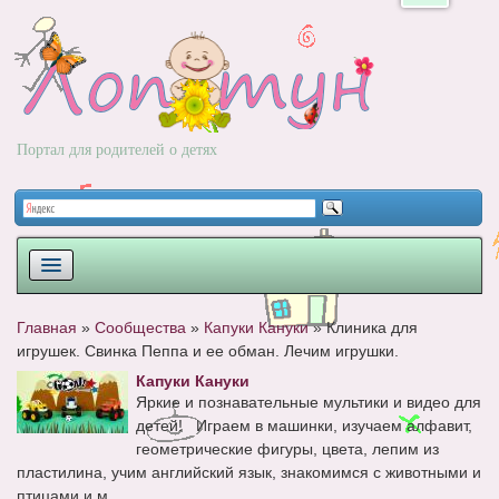
Портал для родителей о детях
ПЛАНИРОВАНИЕ
Главная
»
Сообщества
»
Капуки Кануки
»
Клиника для
игрушек. Свинка Пеппа и ее обман. Лечим игрушки.
РОДЫ
Капуки Кануки
НОВОРОЖДЕННЫЙ
Яркие и познавательные мультики и видео для
детей! Играем в машинки, изучаем алфавит,
РАЗВИТИЕ
геометрические фигуры, цвета, лепим из
пластилина, учим английский язык, знакомимся с животными и
ВОПРОС-ОТВЕТ
птицами и м...