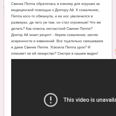
Свинка Пеппа обратилась в клинику для игрушек за
Энциклопедия
медицинской помощью к Доктору Ай. К сожалению,
Пеппа кого-то обманула, и ее нос увеличился в
МАМИНА БИБЛИОТЕКА
размерах, да чего уж там, он стал огромным! Что же
делать? Как помочь несчастной Свинке Пеппе?
Имена. Святцы
Доктор Ай знает рецепт - берем сожаление, каплю
Энциклопедия беременных
искренности и извинений. Все тщательно смешиваем
и даем Свинке Пеппе. Усвоила Пеппа урок? И
Мамина энциклопедия
поможет ли ей лекарство? Смотри в нашем видео!
СЕРВИСЫ И ПРИЛОЖЕНИЯ
Сервис. Оценка роста и веса ребенка
Приложения для Android
Полезные ссылки
Опросы
НОВОСТИ ЛОПОТУНА