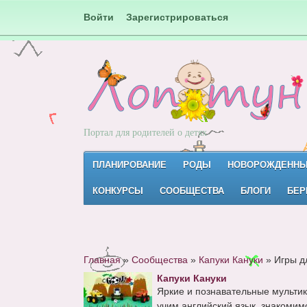
Войти
Зарегистрироваться
Портал для родителей о детях
ПЛАНИРОВАНИЕ
РОДЫ
НОВОРОЖДЕНН
КОНКУРСЫ
СООБЩЕСТВА
БЛОГИ
БЕР
Главная
»
Сообщества
»
Капуки Кануки
»
Игры д
Капуки Кануки
Яркие и познавательные мультик
учим английский язык, знакомимс