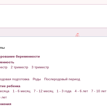
елы
рование беременности
енность
местр
2 триместр
3 триместр
одовая подготовка
Роды
Послеродовый период
тие ребенка
месяца
1 - 6 месяц
7 - 12 месяц
1 - 3 года
4 - 6 лет
7 - 10 лет
6 лет
ожения