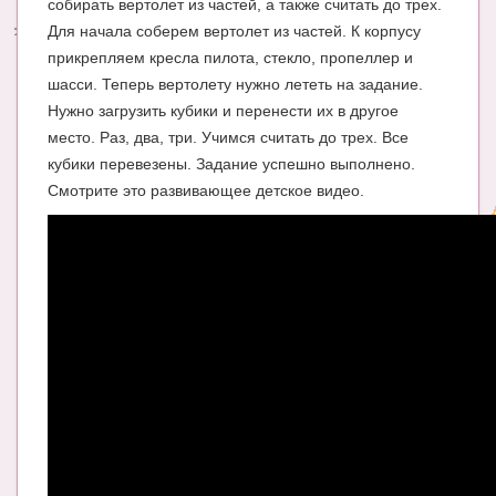
собирать вертолет из частей, а также считать до трех.
Для начала соберем вертолет из частей. К корпусу
Энциклопедия
прикрепляем кресла пилота, стекло, пропеллер и
МАМИНА БИБЛИОТЕКА
шасси. Теперь вертолету нужно лететь на задание.
Нужно загрузить кубики и перенести их в другое
Имена. Святцы
место. Раз, два, три. Учимся считать до трех. Все
кубики перевезены. Задание успешно выполнено.
Энциклопедия беременных
Смотрите это развивающее детское видео.
Мамина энциклопедия
СЕРВИСЫ И ПРИЛОЖЕНИЯ
Сервис. Оценка роста и веса ребенка
Приложения для Android
Полезные ссылки
Опросы
НОВОСТИ ЛОПОТУНА