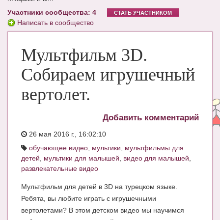
Участники сообщества: 4
ЧАТ
СТАТЬ УЧАСТНИКОМ
Написать в сообщество
КНИГИ
Мультфильм 3D.
Рекомендовано
Сказки
Собираем игрушечный
ПСИХОЛОГИЯ
вертолет.
ЗДОРОВЬЕ
Добавить комментарий
МОДА И КРАСОТА
26 мая 2016 г., 16:02:10
КОНКУРСЫ
обучающее видео
,
мультики
,
мультфильмы для
детей
,
мультики для малышей
,
видео для малышей
,
СООБЩЕСТВА
развлекательные видео
БЛОГИ
Мультфильм для детей в 3D на турецком языке.
Ребята, вы любите играть с игрушечными
БЕРЕМЕННОСТЬ
вертолетами? В этом детском видео мы научимся
Календарь беременности