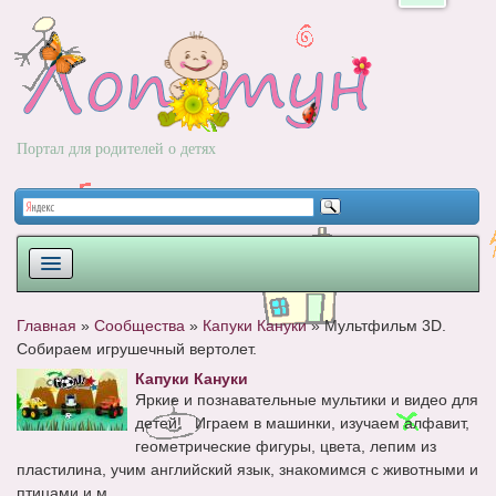
Портал для родителей о детях
ПЛАНИРОВАНИЕ
Главная
»
Сообщества
»
Капуки Кануки
»
Мультфильм 3D.
Собираем игрушечный вертолет.
РОДЫ
Капуки Кануки
НОВОРОЖДЕННЫЙ
Яркие и познавательные мультики и видео для
детей! Играем в машинки, изучаем алфавит,
РАЗВИТИЕ
геометрические фигуры, цвета, лепим из
пластилина, учим английский язык, знакомимся с животными и
ВОПРОС-ОТВЕТ
птицами и м...