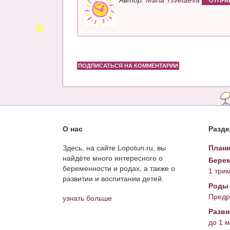
Автор:
Maria Tsvetaeva
ОТПРА
ПОДПИСАТЬСЯ НА КОММЕНТАРИИ
О нас
Разд
Здесь, на сайте Lopotun.ru, вы
Плани
найдёте много интересного о
Берем
беременности и родах, а также о
1 три
развитии и воспитании детей.
Роды
Предр
узнать больше
Разви
до 1 