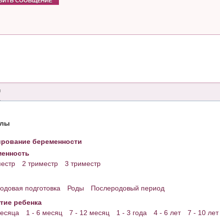
ВИТЬ СООБЩЕНИЕ
елы
рование беременности
енность
местр
2 триместр
3 триместр
одовая подготовка
Роды
Послеродовый период
тие ребенка
месяца
1 - 6 месяц
7 - 12 месяц
1 - 3 года
4 - 6 лет
7 - 10 лет