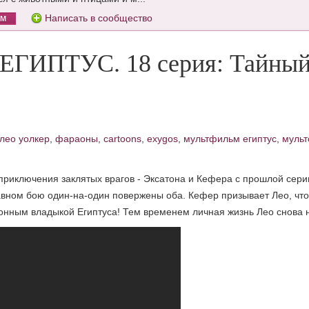
Написать в сообщество
ОМ
 ЕГИПТУС. 18 серия: Тайный
лео уолкер
,
фараоны
,
cartoons
,
exygos
,
мультфильм египтус
,
мульт
 приключения заклятых врагов - Эксатона и Кефера с прошлой серии
 равном бою один-на-один повержены оба. Кефер призывает Лео, чт
нным владыкой Египтуса! Тем временем личная жизнь Лео снова н