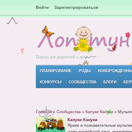
Войти
Зарегистрироваться
Портал для родителей о детях
ПЛАНИРОВАНИЕ
РОДЫ
НОВОРОЖДЕНН
КОНКУРСЫ
СООБЩЕСТВА
БЛОГИ
БЕР
Главная
»
Сообщества
»
Капуки Кануки
»
Мульти
Капуки Кануки
Яркие и познавательные мультик
учим английский язык, знакомимс