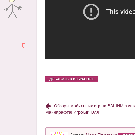
ДОБАВИТЬ В ИЗБРАННОЕ
Обзоры мобильных игр по ВАШИМ заявкам
МайнКрафта! ИгроGirl Оля