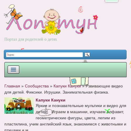
Портал для родителей о детях
ПЛАНИРОВАНИЕ
Главная
»
Сообщества
»
Капуки Кануки
»
Рзвивающее видео
для детей. Фиксики. Игрушки. Занимательная физика.
РОДЫ
Капуки Кануки
НОВОРОЖДЕННЫЙ
Яркие и познавательные мультики и видео для
детей! Играем в машинки, изучаем алфавит,
РАЗВИТИЕ
геометрические фигуры, цвета, лепим из
пластилина, учим английский язык, знакомимся с животными и
ВОПРОС-ОТВЕТ
птицами и м...