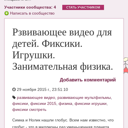
Участники сообщества: 4
ЧАТ
СТАТЬ УЧАСТНИКОМ
Написать в сообщество
КНИГИ
Рзвивающее видео для
Рекомендовано
Сказки
детей. Фиксики.
ПСИХОЛОГИЯ
Игрушки.
ЗДОРОВЬЕ
Занимательная физика.
МОДА И КРАСОТА
Добавить комментарий
КОНКУРСЫ
29 ноября 2015 г., 23:51:10
СООБЩЕСТВА
развивающее видео
,
развивающие мультфильмы
,
фиксики
,
фиксики 2015
,
физика
,
фиксики игрушки
,
БЛОГИ
фиксики смотреть
БЕРЕМЕННОСТЬ
Симка и Нолик нашли глобус. Всем нам известно, что
глобус - это в миллионы раз уменьшенная планета,
Календарь беременности