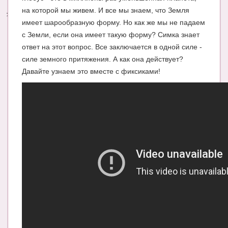
на которой мы живем. И все мы знаем, что Земля
Энциклопедия
имеет шарообразную форму. Но как же мы не падаем
с Земли, если она имеет такую форму? Симка знает
МАМИНА БИБЛИОТЕКА
ответ на этот вопрос. Все заключается в одной силе -
Имена. Святцы
силе земного притяжения. А как она действует?
Давайте узнаем это вместе с фиксиками!
Энциклопедия беременных
Мамина энциклопедия
СЕРВИСЫ И ПРИЛОЖЕНИЯ
Сервис. Оценка роста и веса ребенка
Приложения для Android
Полезные ссылки
Опросы
НОВОСТИ ЛОПОТУНА