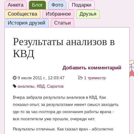
Анкета
Блог
Фото
Подарки
ЧАТ
Сообщества
Избранное
Друзья
КНИГИ
История друзей
Статьи
Рекомендовано
Результаты анализов в
Сказки
КВД
ПСИХОЛОГИЯ
ЗДОРОВЬЕ
Добавить комментарий
МОДА И КРАСОТА
9 июля 2011 г., 12:03:47
1 триместр
анализы
,
КВД
,
Саратов
КОНКУРСЫ
Вчера забрала результаты анализов в КВД. Как
СООБЩЕСТВА
показал опыт, за результатами имеет смысл заходить
БЛОГИ
где-то за час-полтора до окончания работы врача -
все посетители уже прошли, очереди нет.
БЕРЕМЕННОСТЬ
Результаты отличные. Как сказал врач - абсолютно
Календарь беременности