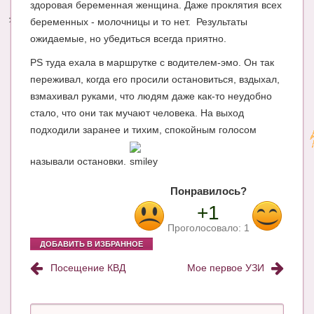
здоровая беременная женщина. Даже проклятия всех
беременных - молочницы и то нет. Результаты
Энциклопедия
ожидаемые, но убедиться всегда приятно.
МАМИНА БИБЛИОТЕКА
PS туда ехала в маршрутке с водителем-эмо. Он так
Имена. Святцы
переживал, когда его просили остановиться, вздыхал,
взмахивал руками, что людям даже как-то неудобно
Энциклопедия беременных
стало, что они так мучают человека. На выход
подходили заранее и тихим, спокойным голосом
Мамина энциклопедия
СЕРВИСЫ И ПРИЛОЖЕНИЯ
называли остановки.
Сервис. Оценка роста и веса ребенка
Понравилось?
+1
Приложения для Android
Проголосовало:
1
Полезные ссылки
ДОБАВИТЬ В ИЗБРАННОЕ
Опросы
Посещение КВД
Мое первое УЗИ
НОВОСТИ ЛОПОТУНА