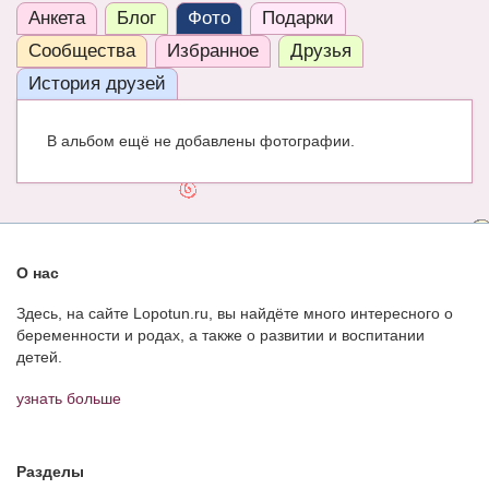
Анкета
Блог
Фото
Подарки
ЧАТ
Сообщества
Избранное
Друзья
КНИГИ
История друзей
Рекомендовано
В альбом ещё не добавлены фотографии.
Сказки
ПСИХОЛОГИЯ
ЗДОРОВЬЕ
О нас
МОДА И КРАСОТА
Здесь, на сайте Lopotun.ru, вы найдёте много интересного о
КОНКУРСЫ
беременности и родах, а также о развитии и воспитании
детей.
СООБЩЕСТВА
узнать больше
БЛОГИ
БЕРЕМЕННОСТЬ
Разделы
Календарь беременности