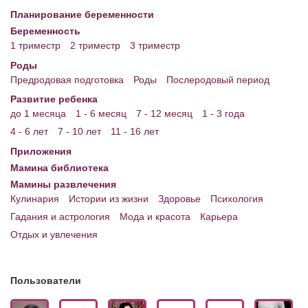
Планирование беременности
Энциклопедия
Беременность
1 триместр
2 триместр
3 триместр
МАМИНА БИБЛИОТЕКА
Роды
Имена. Святцы
Предродовая подготовка
Роды
Послеродовый период
Развитие ребенка
Энциклопедия беременных
до 1 месяца
1 - 6 месяц
7 - 12 месяц
1 - 3 года
Мамина энциклопедия
4 - 6 лет
7 - 10 лет
11 - 16 лет
Приложения
СЕРВИСЫ И ПРИЛОЖЕНИЯ
Мамина библиотека
Сервис. Оценка роста и веса ребенка
Мамины развлечения
Кулинария
Истории из жизни
Здоровье
Психология
Приложения для Android
Гадания и астрология
Мода и красота
Карьера
Отдых и увлечения
Полезные ссылки
Опросы
Пользователи
НОВОСТИ ЛОПОТУНА