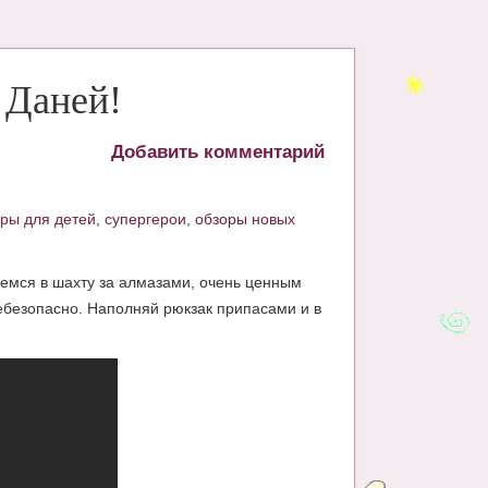
 Даней!
Добавить комментарий
гры для детей
,
супергерои
,
обзоры новых
яемся в шахту за алмазами, очень ценным
ебезопасно. Наполняй рюкзак припасами и в