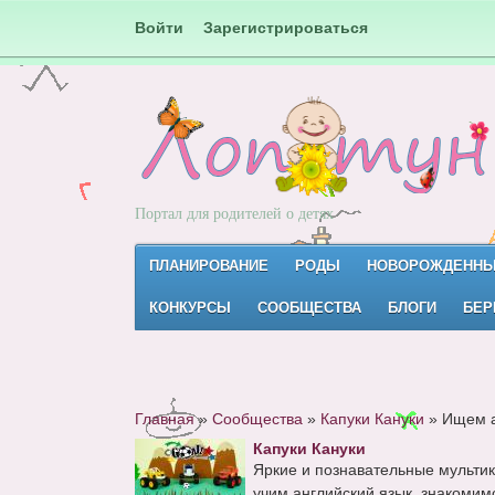
Войти
Зарегистрироваться
Портал для родителей о детях
ПЛАНИРОВАНИЕ
РОДЫ
НОВОРОЖДЕНН
КОНКУРСЫ
СООБЩЕСТВА
БЛОГИ
БЕР
Главная
»
Сообщества
»
Капуки Кануки
»
Ищем а
Капуки Кануки
Яркие и познавательные мультик
учим английский язык, знакомимс