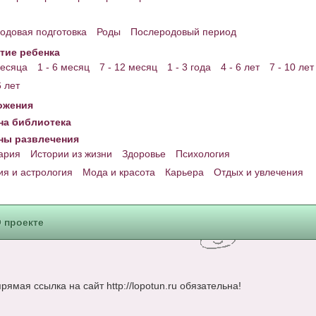
одовая подготовка
Роды
Послеродовый период
тие ребенка
месяца
1 - 6 месяц
7 - 12 месяц
1 - 3 года
4 - 6 лет
7 - 10 лет
6 лет
ожения
а библиотека
ны развлечения
ария
Истории из жизни
Здоровье
Психология
ия и астрология
Мода и красота
Карьера
Отдых и увлечения
 проекте
ямая ссылка на сайт http://lopotun.ru обязательна!