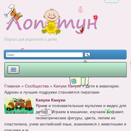
Портал для родителей о детях
ПЛАНИРОВАНИЕ
Главная
»
Сообщества
»
Капуки Кануки
»
Дети в аквапарке.
Адриан и лучшие подружки становятся пиратами
РОДЫ
Капуки Кануки
НОВОРОЖДЕННЫЙ
Яркие и познавательные мультики и видео для
детей! Играем в машинки, изучаем алфавит,
РАЗВИТИЕ
геометрические фигуры, цвета, лепим из
пластилина, учим английский язык, знакомимся с животными и
ВОПРОС-ОТВЕТ
птицами и м...