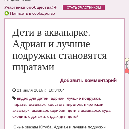
Участники сообщества: 4
ЧАТ
СТАТЬ УЧАСТНИКОМ
Написать в сообщество
КНИГИ
Дети в аквапарке.
Рекомендовано
Сказки
Адриан и лучшие
ПСИХОЛОГИЯ
подружки становятся
ЗДОРОВЬЕ
пиратами
МОДА И КРАСОТА
Добавить комментарий
КОНКУРСЫ
21 июля 2016 г., 10:34:04
СООБЩЕСТВА
видео для детей
,
адриан
,
лучшие подружки
,
пираты
,
аквапарк
,
как стать пиратом
,
пиратский
БЛОГИ
аквапарк
,
аквапарк карибия
,
дети в аквапарке
,
куда
сходить с детьми
,
отдых для детей
БЕРЕМЕННОСТЬ
Юные звезды Ютуба, Адриан и лучшие подружки
Календарь беременности