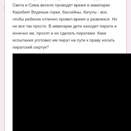
Света и Сима весело проводят время в аквапарке
Энциклопедия
Карибия! Водяные горки, бассейны, батуты - все,
чтобы ребенок отлично провел время и развлекся. Но
МАМИНА БИБЛИОТЕКА
не все так просто. В аквапарке дети находят пирата и
Имена. Святцы
конечно же, просят и их сделать пиратами. Каки
испытания уготовил им пират на пути к праву носить
Энциклопедия беременных
пиратский сюртук?
Мамина энциклопедия
СЕРВИСЫ И ПРИЛОЖЕНИЯ
Сервис. Оценка роста и веса ребенка
Приложения для Android
Полезные ссылки
Опросы
НОВОСТИ ЛОПОТУНА