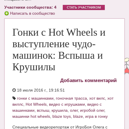
Участники сообщества: 4
ЧАТ
СТАТЬ УЧАСТНИКОМ
Написать в сообщество
КНИГИ
Гонки с Hot Wheels и
Рекомендовано
Сказки
выступление чудо-
ПСИХОЛОГИЯ
машинок: Вспыша и
ЗДОРОВЬЕ
Крушилы
МОДА И КРАСОТА
Добавить комментарий
КОНКУРСЫ
18 июля 2016 г., 19:16:51
СООБЩЕСТВА
гонки с машинками
,
гоночная трасса
,
хот вилс
,
хот
виллс
,
Hot Wheels
,
видео с игрушками
,
видео с
БЛОГИ
машинками
,
вспыш
,
крушила
,
олег
,
игробой олег
,
машинки hot wheels
,
blaze toys
,
blaze
,
игра в гонку
БЕРЕМЕННОСТЬ
Специальные видеорепортаж от ИгроБоя Олега с
Календарь беременности