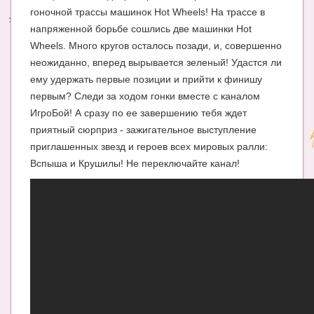
гоночной трассы машинок Hot Wheels! На трассе в
Энциклопедия
напряженной борьбе сошлись две машинки Hot
Wheels. Много кругов осталось позади, и, совершенно
МАМИНА БИБЛИОТЕКА
неожиданно, вперед вырывается зеленый! Удастся ли
Имена. Святцы
ему удержать первые позиции и прийти к финишу
первым? Следи за ходом гонки вместе с каналом
Энциклопедия беременных
ИгроБой! А сразу по ее завершению тебя ждет
приятный сюрприз - зажигательное выступление
Мамина энциклопедия
приглашенных звезд и героев всех мировых ралли:
СЕРВИСЫ И ПРИЛОЖЕНИЯ
Вспыша и Крушилы! Не переключайте канал!
Сервис. Оценка роста и веса ребенка
Приложения для Android
Полезные ссылки
Опросы
НОВОСТИ ЛОПОТУНА