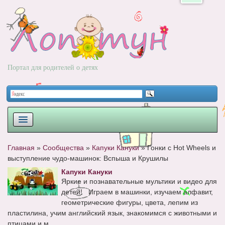
Портал для родителей о детях
ПЛАНИРОВАНИЕ
Главная
»
Сообщества
»
Капуки Кануки
»
Гонки с Hot Wheels и
выступление чудо-машинок: Вспыша и Крушилы
РОДЫ
Капуки Кануки
НОВОРОЖДЕННЫЙ
Яркие и познавательные мультики и видео для
детей! Играем в машинки, изучаем алфавит,
РАЗВИТИЕ
геометрические фигуры, цвета, лепим из
пластилина, учим английский язык, знакомимся с животными и
ВОПРОС-ОТВЕТ
птицами и м...