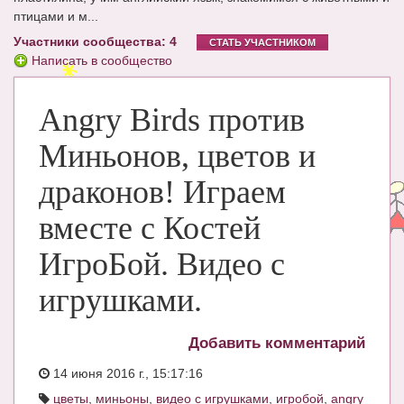
птицами и м...
ЧАТ
Участники сообщества: 4
СТАТЬ УЧАСТНИКОМ
КНИГИ
Написать в сообщество
Рекомендовано
Angry Birds против
Сказки
Миньонов, цветов и
ПСИХОЛОГИЯ
драконов! Играем
ЗДОРОВЬЕ
вместе с Костей
МОДА И КРАСОТА
ИгроБой. Видео с
КОНКУРСЫ
игрушками.
СООБЩЕСТВА
БЛОГИ
Добавить комментарий
БЕРЕМЕННОСТЬ
14 июня 2016 г., 15:17:16
цветы
,
миньоны
,
видео с игрушками
,
игробой
,
angry
Календарь беременности