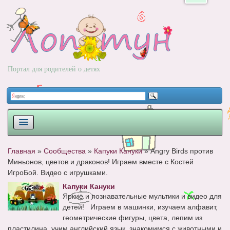
Портал для родителей о детях
ПЛАНИРОВАНИЕ
Главная
»
Сообщества
»
Капуки Кануки
»
Angry Birds против
Миньонов, цветов и драконов! Играем вместе с Костей
РОДЫ
ИгроБой. Видео с игрушками.
НОВОРОЖДЕННЫЙ
Капуки Кануки
Яркие и познавательные мультики и видео для
РАЗВИТИЕ
детей! Играем в машинки, изучаем алфавит,
геометрические фигуры, цвета, лепим из
ВОПРОС-ОТВЕТ
пластилина, учим английский язык, знакомимся с животными и