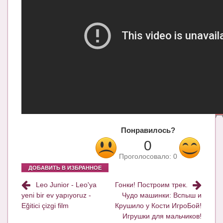
Блог Администратора
О проекте
Сотрудничество. Авторам
Понравилось?
0
Проголосовало:
0
ДОБАВИТЬ В ИЗБРАННОЕ
Leo Junior - Leo'ya
Гонки! Построим трек.
yeni bir ev yapıyoruz -
Чудо машинки: Вспыш и
Eğitici çizgi film
Крушило у Кости ИгроБой!
Игрушки для мальчиков!