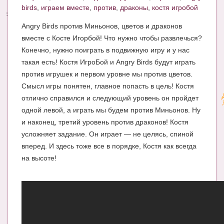
birds
,
играем вместе
,
против
,
драконы
,
костя игробой
Энциклопедия
Angry Birds против Миньонов, цветов и драконов
МАМИНА БИБЛИОТЕКА
вместе с Косте Игорбой! Что нужно чтобы развлечься?
Конечно, нужно поиграть в подвижную игру и у нас
Имена. Святцы
такая есть! Костя ИгроБой и Angry Birds будут играть
против игрушек и первом уровне мы против цветов.
Энциклопедия беременных
Смысл игры понятен, главное попасть в цель! Костя
Мамина энциклопедия
отлично справился и следующий уровень он пройдет
одной левой, а играть мы будем против Миньонов. Ну
СЕРВИСЫ И ПРИЛОЖЕНИЯ
и наконец, третий уровень против драконов! Костя
Сервис. Оценка роста и веса ребенка
усложняет задание. Он играет — не целясь, спиной
вперед. И здесь тоже все в порядке, Костя как всегда
Приложения для Android
на высоте!
Полезные ссылки
Опросы
НОВОСТИ ЛОПОТУНА