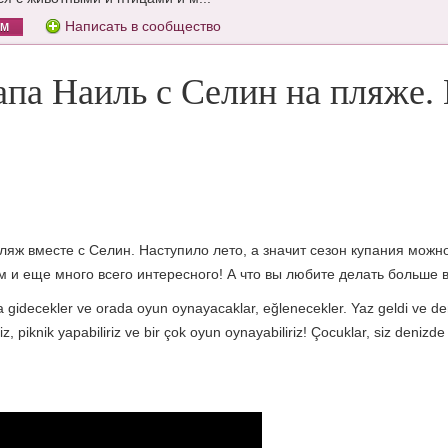
Написать в сообщество
ОМ
па Наиль с Селин на пляже. 
ляж вместе с Селин. Наступило лето, а значит сезон купания можн
ком и еще много всего интересного! А что вы любите делать больше
a gidecekler ve orada oyun oynayacaklar, eğlenecekler. Yaz geldi ve den
iriz, piknik yapabiliriz ve bir çok oyun oynayabiliriz! Çocuklar, siz deni