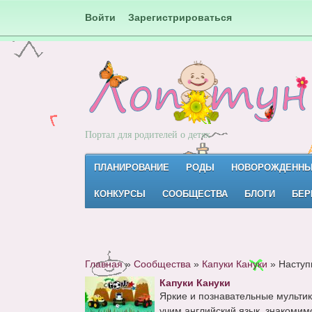
Войти
Зарегистрироваться
Портал для родителей о детях
ПЛАНИРОВАНИЕ
РОДЫ
НОВОРОЖДЕНН
КОНКУРСЫ
СООБЩЕСТВА
БЛОГИ
БЕР
Главная
»
Сообщества
»
Капуки Кануки
»
Наступ
Капуки Кануки
Яркие и познавательные мультик
учим английский язык, знакомимс