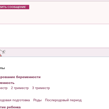
ВИТЬ СООБЩЕНИЕ
елы
рование беременности
енность
местр
2 триместр
3 триместр
одовая подготовка
Роды
Послеродовый период
тие ребенка