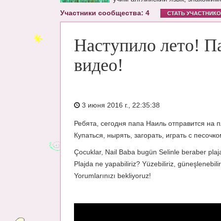
Участники сообщества: 4
СТАТЬ УЧАСТНИК
Наступило лето! Па
видео!
3 июня 2016 г., 22:35:38
Ребята, сегодня папа Наиль отправится на п
Купаться, нырять, загорать, играть с песоч
Çocuklar, Nail Baba bugün Selinle beraber plaj
Plajda ne yapabiliriz? Yüzebiliriz, güneşlenebil
Yorumlarınızı bekliyoruz!